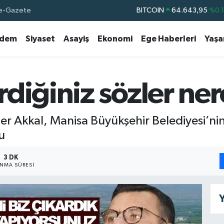
e-Gazete
DOLAR
47,6006
%0.
EURO
55,0250
%0.
dem
Siyaset
Asayiş
Ekonomi
Ege Haberleri
Yaş
STERLİN
64,2398
%0
GRAM ALTIN
6500.87
%0.
BİST100
13.799
%7
diğiniz sözler ne
BITCOIN
64.643,95
%0.
mer Akkal, Manisa Büyükşehir Belediyesi’nin
u
3 DK
NMA SÜRESI
Y