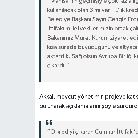
“Manisa’nın geçmişiyle çok fazla il
kullanılacak olan 3 milyar TL’lik k
Belediye Başkanı Sayın Cengiz Erg
İttifakı milletvekillerimizin ortak ça
Bakanımız Murat Kurum ziyaret edil
kısa sürede büyüdüğünü ve altyapı 
aktardık. Sağ olsun Avrupa Birliği k
çıkardı.”
Akkal, mevcut yönetimin projeye kat
bulunarak açıklamalarını şöyle sürdürd
“O krediyi çıkaran Cumhur İttifakı’d