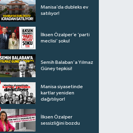
Manisa’da dubleks ev
satılıyor!
İlksen Özalper’e ‘parti
meclisi’ şoku!
Semih Balaban'a Yılmaz
Güney tepkisi!
Manisa siyasetinde
kartlar yeniden
dağıtılıyor!
İlksen Özalper
sessizliğini bozdu