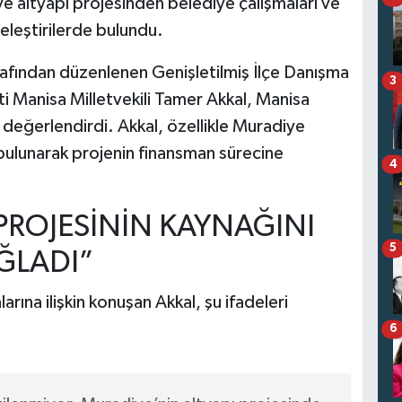
e altyapı projesinden belediye çalışmaları ve
eleştirilerde bulundu.
rafından düzenlenen Genişletilmiş İlçe Danışma
3
i Manisa Milletvekili Tamer Akkal, Manisa
ı değerlendirdi. Akkal, özellikle Muradiye
a bulunarak projenin finansman sürecine
4
PROJESİNİN KAYNAĞINI
5
ĞLADI”
rına ilişkin konuşan Akkal, şu ifadeleri
6