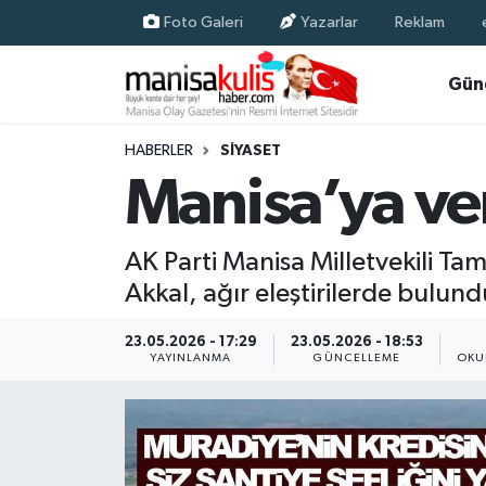
Foto Galeri
Yazarlar
Reklam
Asayiş
Yunusemre Nöbetçi Eczaneler
Gün
Ege Haberleri
Yunusemre Hava Durumu
HABERLER
SIYASET
Manisa’ya ver
Ekonomi
Yunusemre Trafik Yoğunluk Haritası
Genel
Süper Lig Puan Durumu ve Fikstür
AK Parti Manisa Milletvekili Ta
Akkal, ağır eleştirilerde bulund
Gündem
Tüm Manşetler
23.05.2026 - 17:29
23.05.2026 - 18:53
Resmi İlan
Son Dakika Haberleri
YAYINLANMA
GÜNCELLEME
OKU
Siyaset
Haber Arşivi
Spor