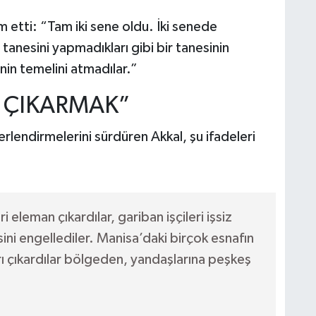
m etti: “Tam iki sene oldu. İki senede
 tanesini yapmadıkları gibi bir tanesinin
inin temelini atmadılar.”
İ ÇIKARMAK”
rlendirmelerini sürdüren Akkal, şu ifadeleri
 eleman çıkardılar, gariban işçileri işsiz
ini engellediler. Manisa’daki birçok esnafın
rı çıkardılar bölgeden, yandaşlarına peşkeş