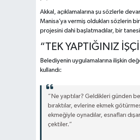
Akkal, açıklamalarına şu sözlerle deva
Manisa’ya vermiş oldukları sözlerin bir
projesini dahi başlatmadılar, bir tanes
“TEK YAPTIĞINIZ İŞÇ
Belediyenin uygulamalarına ilişkin değe
kullandı:
“Ne yaptılar? Geldikleri günden beri
bıraktılar, evlerine ekmek götürmes
ekmeğiyle oynadılar, esnafları dışa
çektiler.”