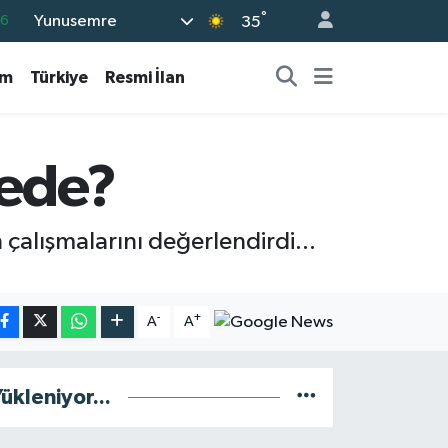
°
Yunusemre
06
35
02
am
Türkiye
Resmi İlan
.2
12
0
rede?
16
 çalışmalarını değerlendirdi...
-
+
A
A
ükleniyor...