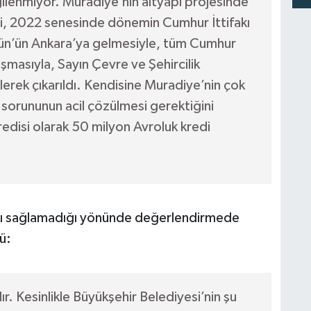
gilenmiyor. Muradiye’nin altyapı projesinde
redi, 2022 senesinde dönemin Cumhur İttifakı
ün’ün Ankara’ya gelmesiyle, tüm Cumhur
lışmasıyla, Sayın Çevre ve Şehircilik
erek çıkarıldı. Kendisine Muradiye’nin çok
sorununun acil çözülmesi gerektiğini
redisi olarak 50 milyon Avroluk kredi
kı sağlamadığı yönünde değerlendirmede
ü:
ır. Kesinlikle Büyükşehir Belediyesi’nin şu