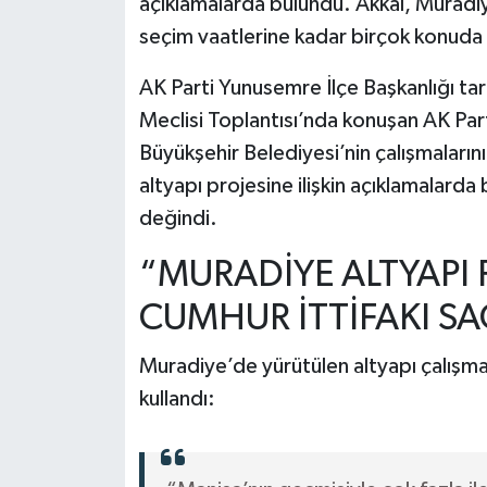
açıklamalarda bulundu. Akkal, Muradiy
seçim vaatlerine kadar birçok konuda 
AK Parti Yunusemre İlçe Başkanlığı ta
Meclisi Toplantısı’nda konuşan AK Part
Büyükşehir Belediyesi’nin çalışmaların
altyapı projesine ilişkin açıklamalard
değindi.
“MURADİYE ALTYAPI 
CUMHUR İTTİFAKI SA
Muradiye’de yürütülen altyapı çalışmala
kullandı: