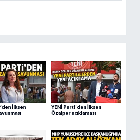
’den İlksen
YENİ Parti'den İlksen
savunması
Özalper açıklaması