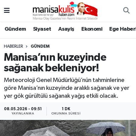
Asayiş
Yunusemre Nöbetçi Eczaneler
Gündem
Siyaset
Asayiş
Ekonomi
Ege Haberl
Ege Haberleri
Yunusemre Hava Durumu
HABERLER
GÜNDEM
Ekonomi
Yunusemre Trafik Yoğunluk Haritası
Manisa’nın kuzeyinde
sağanak bekleniyor!
Genel
Süper Lig Puan Durumu ve Fikstür
Meteoroloji Genel Müdürlüğü’nün tahminlerine
Gündem
Tüm Manşetler
göre Manisa’nın kuzeyinde aralıklı sağanak ve yer
yer gök gürültülü sağanak yağış etkili olacak.
Resmi İlan
Son Dakika Haberleri
08.05.2026 - 09:51
1 DK
YAYINLANMA
OKUNMA SÜRESI
Siyaset
Haber Arşivi
Spor