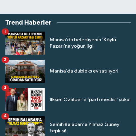
Trend Haberler
1
Manisa’da belediyenin ‘Köylü
Pazarı’na yoğun ilgi
2
Manisa’da dubleks ev satılıyor!
3
İlksen Özalper’e ‘parti meclisi’ şoku!
4
Semih Balaban'a Yılmaz Güney
tepkisi!