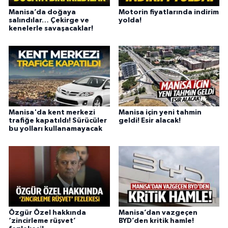
Manisa’da doğaya
Motorin fiyatlarında indirim
salındılar… Çekirge ve
yolda!
kenelerle savaşacaklar!
Manisa'da kent merkezi
Manisa için yeni tahmin
trafiğe kapatıldı! Sürücüler
geldi! Esir alacak!
bu yolları kullanamayacak
Özgür Özel hakkında
Manisa’dan vazgeçen
‘zincirleme rüşvet’
BYD’den kritik hamle!