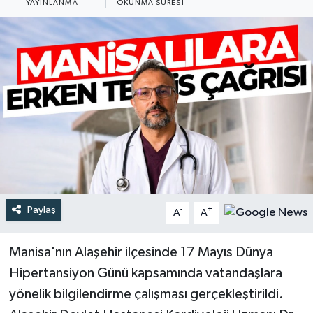
YAYINLANMA
OKUNMA SÜRESI
Türkiye
Yaşam
Paylaş
-
+
A
A
Manisa'nın Alaşehir ilçesinde 17 Mayıs Dünya
Hipertansiyon Günü kapsamında vatandaşlara
yönelik bilgilendirme çalışması gerçekleştirildi.