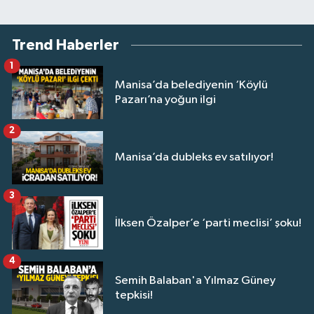
Trend Haberler
1
Manisa’da belediyenin ‘Köylü
Pazarı’na yoğun ilgi
2
Manisa’da dubleks ev satılıyor!
3
İlksen Özalper’e ‘parti meclisi’ şoku!
4
Semih Balaban'a Yılmaz Güney
tepkisi!