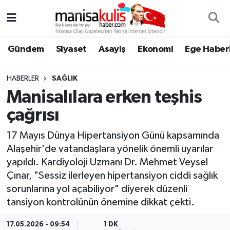
Asayiş
Yunusemre Nöbetçi Eczaneler
Gündem
Siyaset
Asayiş
Ekonomi
Ege Haberl
Ege Haberleri
Yunusemre Hava Durumu
HABERLER
SAĞLIK
Ekonomi
Yunusemre Trafik Yoğunluk Haritası
Manisalılara erken teşhis
çağrısı
Genel
Süper Lig Puan Durumu ve Fikstür
17 Mayıs Dünya Hipertansiyon Günü kapsamında
Gündem
Tüm Manşetler
Alaşehir'de vatandaşlara yönelik önemli uyarılar
yapıldı. Kardiyoloji Uzmanı Dr. Mehmet Veysel
Resmi İlan
Son Dakika Haberleri
Çınar, "Sessiz ilerleyen hipertansiyon ciddi sağlık
sorunlarına yol açabiliyor" diyerek düzenli
Siyaset
Haber Arşivi
tansiyon kontrolünün önemine dikkat çekti.
Spor
17.05.2026 - 09:54
1 DK