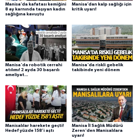
Manisa’da kafatası kemiğini
Manisa’dan kalp sağlığı için
8 ay karnında taşıyan kadın
kritik uyarı!
sağlığına kavuştu
Manisa'da robotik cerrahi
Manisa'da riskli gebelik
atılımı! 2 ayda 30 başarılı
takibinde yeni dönem
ameliyat...
Manisalılar harekete geçti!
Manisa İl Sağlık Müdürü
Hedef yüzde 158’i aştı
Zeren'den Manisalılara
uyarı!