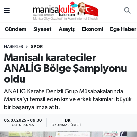
Asayiş
Yunusemre Nöbetçi Eczaneler
Gündem
Siyaset
Asayiş
Ekonomi
Ege Haberl
Ege Haberleri
Yunusemre Hava Durumu
HABERLER
SPOR
Ekonomi
Yunusemre Trafik Yoğunluk Haritası
Manisalı karateciler
ANALİG Bölge Şampiyonu
Genel
Süper Lig Puan Durumu ve Fikstür
oldu
Gündem
Tüm Manşetler
ANALİG Karate Denizli Grup Müsabakalarında
Manisa’yı temsil eden kız ve erkek takımları büyük
Resmi İlan
Son Dakika Haberleri
bir başarıya imza attı.
Siyaset
Haber Arşivi
05.07.2025 - 09:30
1 DK
YAYINLANMA
OKUNMA SÜRESI
Spor