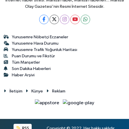
internet haber sitesi. Manisa Haber, Manisa Haberleri... Manisa
Olay Gazetesi'nin Resmi İnternet Sitesidir.
Yunusemre Nöbetçi Eczaneler
Yunusemre Hava Durumu
Yunusemre Trafik Yoğunluk Haritası
Puan Durumu ve Fikstür
Tüm Manşetler
Son Dakika Haberleri
Haber Arşivi
İletişim
Künye
Reklam
RSS
Copyright © 2022. Her hakkı saklıdır.