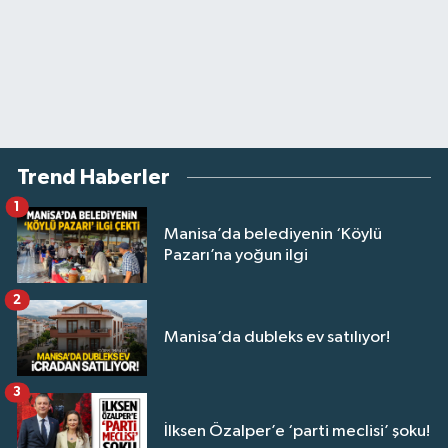
Trend Haberler
1
Manisa’da belediyenin ‘Köylü
Pazarı’na yoğun ilgi
2
Manisa’da dubleks ev satılıyor!
3
İlksen Özalper’e ‘parti meclisi’ şoku!