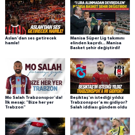
Aslan'dan ses getirecek
Manisa Süper Lig takımını
hamle!
elinden kaçırdı... Manisa
Basket şehir değiştirdi!
Mo Salah Trabzonspor'da!
Beşiktaş'ın istediği yıldız
İlk mesajı: "Bize her yer
Trabzonspor'a mı gidiyor?
Trabzon"
Salah iddiası gündem oldu