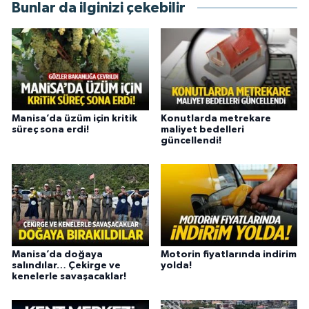
Bunlar da ilginizi çekebilir
Manisa’da üzüm için kritik
Konutlarda metrekare
süreç sona erdi!
maliyet bedelleri
güncellendi!
Manisa’da doğaya
Motorin fiyatlarında indirim
salındılar… Çekirge ve
yolda!
kenelerle savaşacaklar!