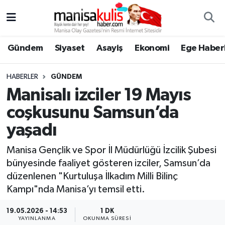
Asayiş
Yunusemre Nöbetçi Eczaneler
Gündem
Siyaset
Asayiş
Ekonomi
Ege Haberl
Ege Haberleri
Yunusemre Hava Durumu
HABERLER
GÜNDEM
Ekonomi
Yunusemre Trafik Yoğunluk Haritası
Manisalı izciler 19 Mayıs
coşkusunu Samsun’da
Genel
Süper Lig Puan Durumu ve Fikstür
yaşadı
Gündem
Tüm Manşetler
Manisa Gençlik ve Spor İl Müdürlüğü İzcilik Şubesi
bünyesinde faaliyet gösteren izciler, Samsun’da
Resmi İlan
Son Dakika Haberleri
düzenlenen "Kurtuluşa İlkadım Milli Bilinç
Kampı"nda Manisa’yı temsil etti.
Siyaset
Haber Arşivi
19.05.2026 - 14:53
1 DK
Spor
YAYINLANMA
OKUNMA SÜRESI