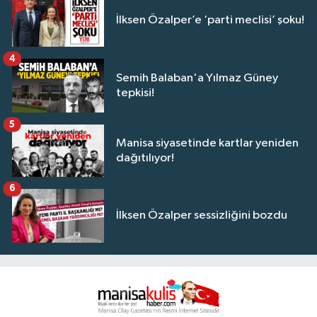
İlksen Özalper’e ‘parti meclisi’ şoku!
4
Semih Balaban'a Yılmaz Güney
tepkisi!
5
Manisa siyasetinde kartlar yeniden
dağıtılıyor!
6
İlksen Özalper sessizliğini bozdu