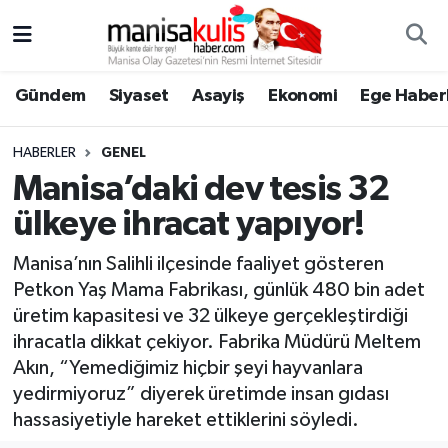
Asayiş
Yunusemre Nöbetçi Eczaneler
Gündem
Siyaset
Asayiş
Ekonomi
Ege Haberl
Ege Haberleri
Yunusemre Hava Durumu
HABERLER
GENEL
Ekonomi
Yunusemre Trafik Yoğunluk Haritası
Manisa’daki dev tesis 32
ülkeye ihracat yapıyor!
Genel
Süper Lig Puan Durumu ve Fikstür
Manisa’nın Salihli ilçesinde faaliyet gösteren
Gündem
Tüm Manşetler
Petkon Yaş Mama Fabrikası, günlük 480 bin adet
üretim kapasitesi ve 32 ülkeye gerçekleştirdiği
Resmi İlan
Son Dakika Haberleri
ihracatla dikkat çekiyor. Fabrika Müdürü Meltem
Akın, “Yemediğimiz hiçbir şeyi hayvanlara
Siyaset
Haber Arşivi
yedirmiyoruz” diyerek üretimde insan gıdası
hassasiyetiyle hareket ettiklerini söyledi.
Spor