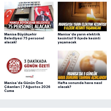
Manisa Büyükşehir
Manisa'da yarın elektrik
Belediyesi 75 personel
kesintisi! 9 ilçede kesinti
alacak!
yaşanacak
Manisa'da Günün Öne
Hafta sonunda hava nasıl
Çıkanları | 7 Ağustos 2026
olacak?
Cuma