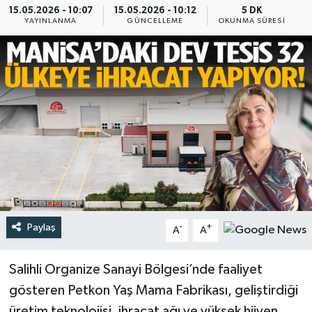
15.05.2026 - 10:07
15.05.2026 - 10:12
5 DK
YAYINLANMA
GÜNCELLEME
OKUNMA SÜRESI
Türkiye
Yaşam
Paylaş
-
+
A
A
Salihli Organize Sanayi Bölgesi’nde faaliyet
gösteren Petkon Yaş Mama Fabrikası, geliştirdiği
üretim teknolojisi, ihracat ağı ve yüksek hijyen