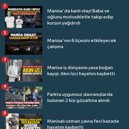
1
Manisa'da kanlı olay! Baba ve
oğlunu motosikletle takip edip
kurşun yağdırdı
2
Manisa'nın 6 ilçesini etkileyecek
çalışma
3
Manisa iş dünyasını yasa boğan
kayıp: Akın İzci hayatını kaybetti
4
Parkta uygunsuz davranışlarda
bulunan 2 kişi gözaltına alındı
5
Manisalı uzman çavuş feci kazada
hayatını kaybetti