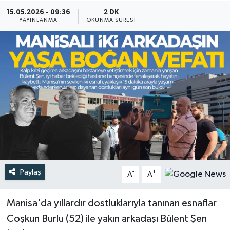
15.05.2026 - 09:36
2 DK
Türkiye
YAYINLANMA
OKUNMA SÜRESI
Yaşam
Paylaş
-
+
A
A
Manisa'da yıllardır dostluklarıyla tanınan esnaflar
Coşkun Burlu (52) ile yakın arkadaşı Bülent Şen