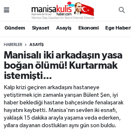
Asayiş
Yunusemre Nöbetçi Eczaneler
Gündem
Siyaset
Asayiş
Ekonomi
Ege Haberl
Ege Haberleri
Yunusemre Hava Durumu
HABERLER
ASAYIŞ
Ekonomi
Yunusemre Trafik Yoğunluk Haritası
Manisalı iki arkadaşın yasa
boğan ölümü! Kurtarmak
Genel
Süper Lig Puan Durumu ve Fikstür
istemişti...
Gündem
Tüm Manşetler
Kalp krizi geçiren arkadaşını hastaneye
yetiştirmek için zamanla yarışan Bülent Şen, iyi
Resmi İlan
Son Dakika Haberleri
haber beklediği hastane bahçesinde fenalaşarak
hayatını kaybetti. Manisa'nın sevilen iki esnafı,
Siyaset
Haber Arşivi
yaklaşık 15 dakika arayla yaşama veda ederken,
yıllara dayanan dostlukları aynı gün son buldu.
Spor