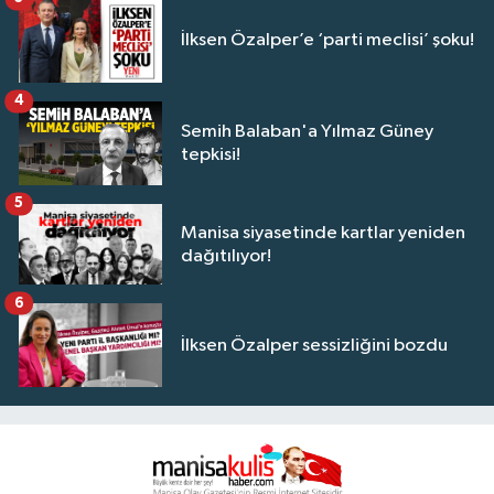
İlksen Özalper’e ‘parti meclisi’ şoku!
4
Semih Balaban'a Yılmaz Güney
tepkisi!
5
Manisa siyasetinde kartlar yeniden
dağıtılıyor!
6
İlksen Özalper sessizliğini bozdu