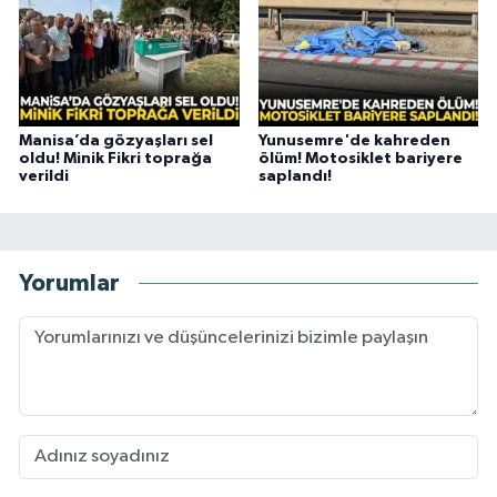
Manisa’da gözyaşları sel
Yunusemre'de kahreden
oldu! Minik Fikri toprağa
ölüm! Motosiklet bariyere
verildi
saplandı!
Yorumlar