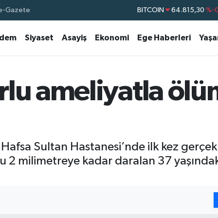
e-Gazete
DOLAR
47,7436
%0.
EURO
55,2510
%0.
dem
Siyaset
Asayiş
Ekonomi
Ege Haberleri
Yaş
STERLİN
64,4811
%0.
GRAM ALTIN
6660.55
BİST100
13.779
%-
rlu ameliyatla öl
BITCOIN
64.815,30
%-0
Hafsa Sultan Hastanesi’nde ilk kez gerçekle
su 2 milimetreye kadar daralan 37 yaşındak