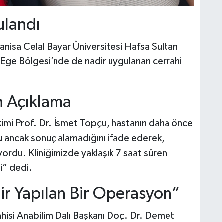
ulandı
anisa Celal Bayar Üniversitesi Hafsa Sultan
a Ege Bölgesi’nde de nadir uygulanan cerrahi
 Açıklama
mi Prof. Dr. İsmet Topçu, hastanın daha önce
u ancak sonuç alamadığını ifade ederek,
yordu. Kliniğimizde yaklaşık 7 saat süren
di” dedi.
r Yapılan Bir Operasyon”
hisi Anabilim Dalı Başkanı Doç. Dr. Demet