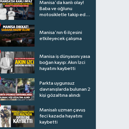
Manisa'da kanlı olay!
Baba ve oğlunu
motosikletle takip edip
kurşun yağdırdı
Manisa'nın 6 ilçesini
etkileyecek çalışma
Manisa iş dünyasını yasa
boğan kayıp: Akın İzci
hayatını kaybetti
Parkta uygunsuz
davranışlarda bulunan 2
kişi gözaltına alındı
Manisalı uzman çavuş
feci kazada hayatını
kaybetti