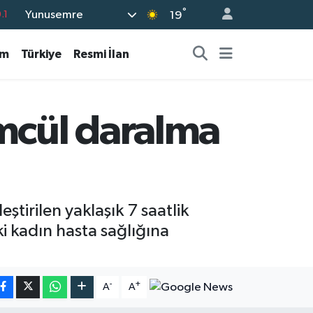
°
Yunusemre
18
19
32
am
Türkiye
Resmi İlan
38
%0
14
ümcül daralma
.1
ştirilen yaklaşık 7 saatlik
i kadın hasta sağlığına
-
+
A
A