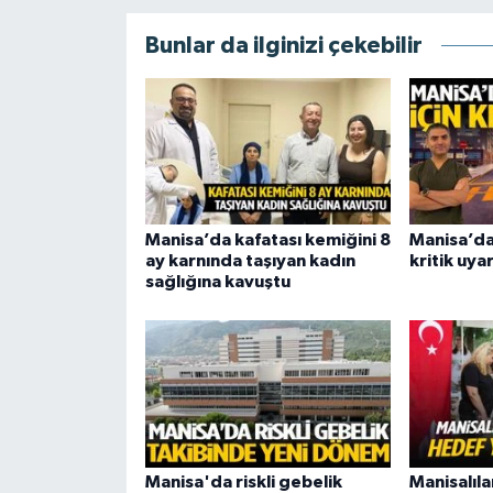
Bunlar da ilginizi çekebilir
Manisa’da kafatası kemiğini 8
Manisa’dan
ay karnında taşıyan kadın
kritik uyar
sağlığına kavuştu
Manisa'da riskli gebelik
Manisalıla