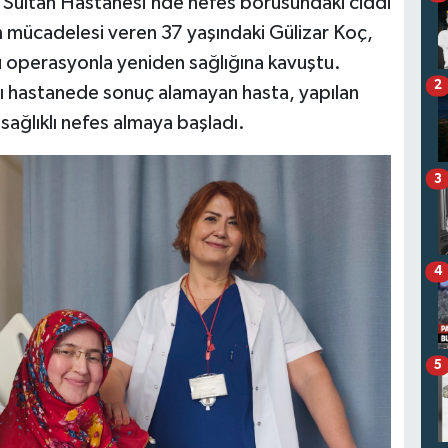
a Sultan Hastanesi’nde nefes borusundaki ciddi
 mücadelesi veren 37 yaşındaki Gülizar Koç,
rlu operasyonla yeniden sağlığına kavuştu.
2
ı hastanede sonuç alamayan hasta, yapılan
sağlıklı nefes almaya başladı.
3
4
5