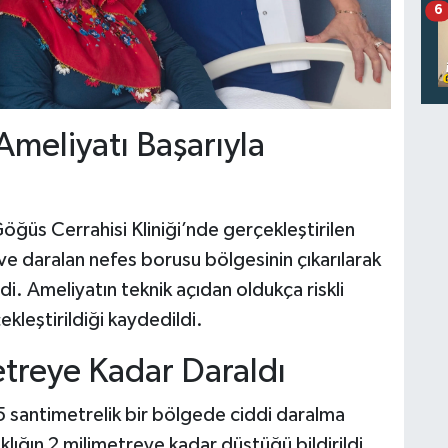
6
Ameliyatı Başarıyla
üs Cerrahisi Kliniği’nde gerçekleştirilen
e daralan nefes borusu bölgesinin çıkarılarak
ldi. Ameliyatın teknik açıdan oldukça riskli
kleştirildiği kaydedildi.
treye Kadar Daraldı
 santimetrelik bir bölgede ciddi daralma
klığın 2 milimetreye kadar düştüğü bildirildi.