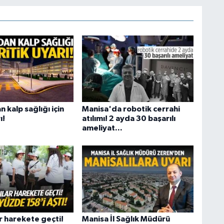
 kalp sağlığı için
Manisa'da robotik cerrahi
ı!
atılımı! 2 ayda 30 başarılı
ameliyat...
r harekete geçti!
Manisa İl Sağlık Müdürü