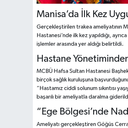
Manisa’da İlk Kez Uyg
Gerçekleştirilen trakea ameliyatının M
Hastanesi’nde ilk kez yapıldığı, ayrıc
işlemler arasında yer aldığı belirtildi.
Hastane Yönetiminden
MCBÜ Hafsa Sultan Hastanesi Başheki
birçok sağlık kuruluşuna başvurduğun
“Hastamız ciddi solunum sıkıntısı yaşı
başarılı bir ameliyatla daralma gideril
“Ege Bölgesi’nde Nadi
Ameliyatı gerçekleştiren Göğüs Cerra