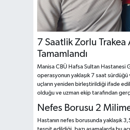
7 Saatlik Zorlu Trakea 
Tamamlandı
Manisa CBÜ Hafsa Sultan Hastanesi Göğ
operasyonun yaklaşık 7 saat sürdüğü v
uçların yeniden birleştirildiği ifade edi
olduğu ve uzman ekip tarafından gerçe
Nefes Borusu 2 Milime
Hastanın nefes borusunda yaklaşık 3,5
tespit edildiği, bazı aşamalarda bu açı