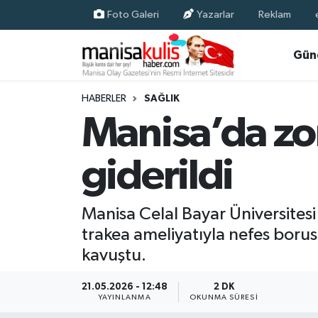
Foto Galeri
Yazarlar
Reklam
Asayiş
Yunusemre Nöbetçi Eczaneler
Gün
Ege Haberleri
Yunusemre Hava Durumu
HABERLER
SAĞLIK
Manisa’da zo
Ekonomi
Yunusemre Trafik Yoğunluk Haritası
giderildi
Genel
Süper Lig Puan Durumu ve Fikstür
Gündem
Tüm Manşetler
Manisa Celal Bayar Üniversitesi 
trakea ameliyatıyla nefes boru
Resmi İlan
Son Dakika Haberleri
kavuştu.
Siyaset
Haber Arşivi
21.05.2026 - 12:48
2 DK
YAYINLANMA
OKUNMA SÜRESI
Spor