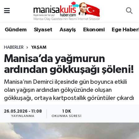
Asayiş
Yunusemre Nöbetçi Eczaneler
Gündem
Siyaset
Asayiş
Ekonomi
Ege Haberl
Ege Haberleri
Yunusemre Hava Durumu
HABERLER
YAŞAM
Ekonomi
Yunusemre Trafik Yoğunluk Haritası
Manisa’da yağmurun
ardından gökkuşağı şöleni!
Genel
Süper Lig Puan Durumu ve Fikstür
Manisa’nın Demirci ilçesinde gün boyunca etkili
Gündem
Tüm Manşetler
olan yağışın ardından gökyüzünde oluşan
gökkuşağı, ortaya kartpostallık görüntüler çıkardı
Resmi İlan
Son Dakika Haberleri
26.05.2026 - 11:08
1 DK
YAYINLANMA
OKUNMA SÜRESI
Siyaset
Haber Arşivi
Spor