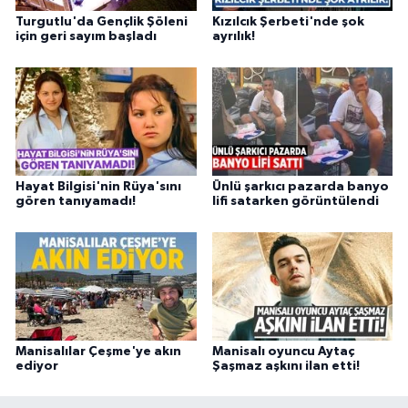
Turgutlu'da Gençlik Şöleni
Kızılcık Şerbeti'nde şok
için geri sayım başladı
ayrılık!
Hayat Bilgisi'nin Rüya'sını
Ünlü şarkıcı pazarda banyo
gören tanıyamadı!
lifi satarken görüntülendi
Manisalılar Çeşme'ye akın
Manisalı oyuncu Aytaç
ediyor
Şaşmaz aşkını ilan etti!