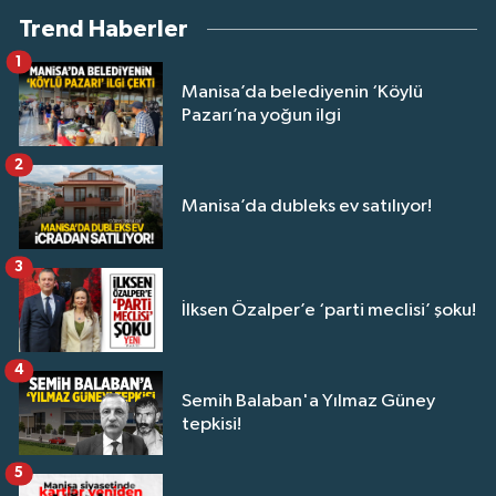
Trend Haberler
1
Manisa’da belediyenin ‘Köylü
Pazarı’na yoğun ilgi
2
Manisa’da dubleks ev satılıyor!
3
İlksen Özalper’e ‘parti meclisi’ şoku!
4
Semih Balaban'a Yılmaz Güney
tepkisi!
5