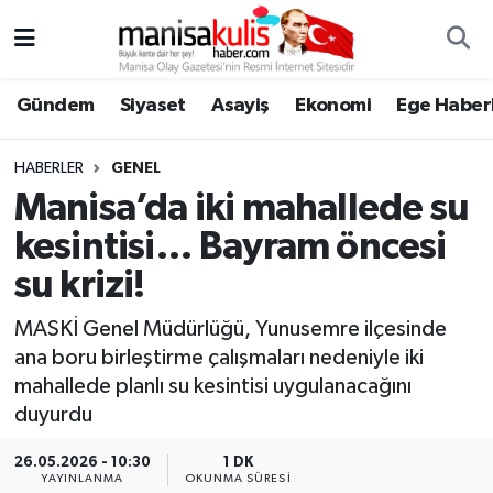
Asayiş
Yunusemre Nöbetçi Eczaneler
Gündem
Siyaset
Asayiş
Ekonomi
Ege Haberl
Ege Haberleri
Yunusemre Hava Durumu
HABERLER
GENEL
Ekonomi
Yunusemre Trafik Yoğunluk Haritası
Manisa’da iki mahallede su
kesintisi… Bayram öncesi
Genel
Süper Lig Puan Durumu ve Fikstür
su krizi!
Gündem
Tüm Manşetler
MASKİ Genel Müdürlüğü, Yunusemre ilçesinde
ana boru birleştirme çalışmaları nedeniyle iki
Resmi İlan
Son Dakika Haberleri
mahallede planlı su kesintisi uygulanacağını
duyurdu
Siyaset
Haber Arşivi
26.05.2026 - 10:30
1 DK
Spor
YAYINLANMA
OKUNMA SÜRESI