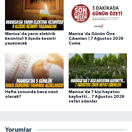
Manisa'da yarın elektrik
Manisa'da Günün Öne
kesintisi! 9 ilçede kesinti
Çıkanları | 7 Ağustos 2026
yaşanacak
Cuma
Hafta sonunda hava nasıl
Manisa’da 7 kişi hayatını
olacak?
kaybetti... 7 Ağustos 2026
vefat edenler
Yorumlar