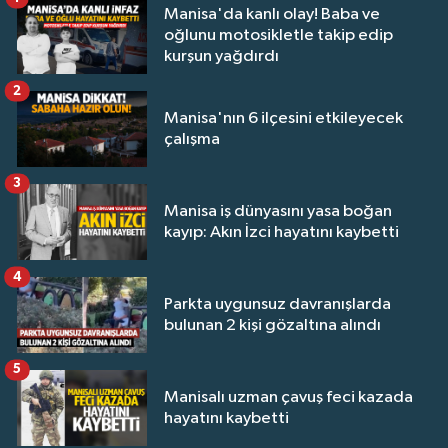
Manisa'da kanlı olay! Baba ve
oğlunu motosikletle takip edip
kurşun yağdırdı
2
Manisa'nın 6 ilçesini etkileyecek
çalışma
3
Manisa iş dünyasını yasa boğan
kayıp: Akın İzci hayatını kaybetti
4
Parkta uygunsuz davranışlarda
bulunan 2 kişi gözaltına alındı
5
Manisalı uzman çavuş feci kazada
hayatını kaybetti