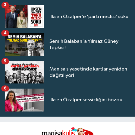
3
İlksen Özalper’e ‘parti meclisi’ şoku!
4
Semih Balaban'a Yılmaz Güney
tepkisi!
5
Manisa siyasetinde kartlar yeniden
dağıtılıyor!
6
İlksen Özalper sessizliğini bozdu