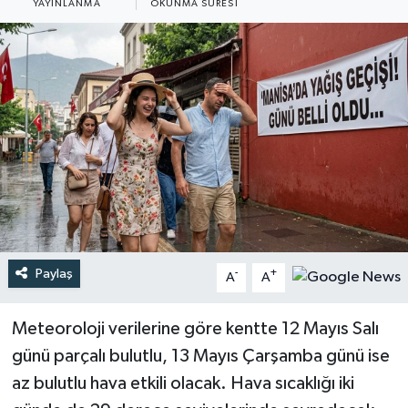
YAYINLANMA
OKUNMA SÜRESI
Türkiye
Yaşam
Paylaş
-
+
A
A
Meteoroloji verilerine göre kentte 12 Mayıs Salı
günü parçalı bulutlu, 13 Mayıs Çarşamba günü ise
az bulutlu hava etkili olacak. Hava sıcaklığı iki