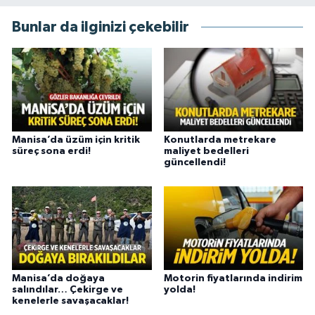
Bunlar da ilginizi çekebilir
Manisa’da üzüm için kritik
Konutlarda metrekare
süreç sona erdi!
maliyet bedelleri
güncellendi!
Manisa’da doğaya
Motorin fiyatlarında indirim
salındılar… Çekirge ve
yolda!
kenelerle savaşacaklar!