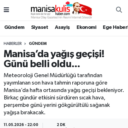
Asayiş
Yunusemre Nöbetçi Eczaneler
Gündem
Siyaset
Asayiş
Ekonomi
Ege Haberl
Ege Haberleri
Yunusemre Hava Durumu
HABERLER
GÜNDEM
Ekonomi
Yunusemre Trafik Yoğunluk Haritası
Manisa’da yağış geçişi!
Günü belli oldu...
Genel
Süper Lig Puan Durumu ve Fikstür
Meteoroloji Genel Müdürlüğü tarafından
Gündem
Tüm Manşetler
yayımlanan son hava tahmin raporuna göre
Manisa’da hafta ortasında yağış geçişi bekleniyor.
Resmi İlan
Son Dakika Haberleri
Birkaç gündür etkisini sürdüren sıcak hava,
perşembe günü yerini gökgürültülü sağanak
Siyaset
Haber Arşivi
yağışa bırakacak.
Spor
11.05.2026 - 22:00
2 DK