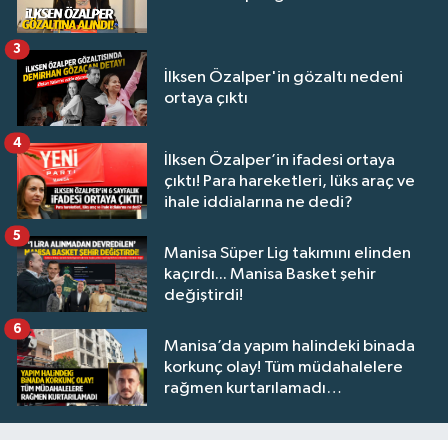
3
İlksen Özalper'in gözaltı nedeni
ortaya çıktı
4
İlksen Özalper’in ifadesi ortaya
çıktı! Para hareketleri, lüks araç ve
ihale iddialarına ne dedi?
5
Manisa Süper Lig takımını elinden
kaçırdı... Manisa Basket şehir
değiştirdi!
6
Manisa’da yapım halindeki binada
korkunç olay! Tüm müdahalelere
rağmen kurtarılamadı…