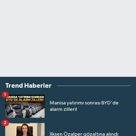
Trend Haberler
1
Manisa yatırımı sonrası BYD'de
alarm zilleri!
2
İlksen Özalper gözaltına alındı