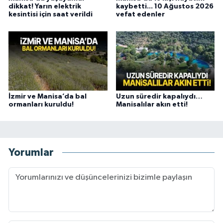
dikkat! Yarın elektrik
kaybetti... 10 Ağustos 2026
kesintisi için saat verildi
vefat edenler
İzmir ve Manisa’da bal
Uzun süredir kapalıydı…
ormanları kuruldu!
Manisalılar akın etti!
Yorumlar