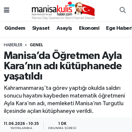
Asayiş
Yunusemre Nöbetçi Eczaneler
Gündem
Siyaset
Asayiş
Ekonomi
Ege Haberl
Ege Haberleri
Yunusemre Hava Durumu
HABERLER
GENEL
Ekonomi
Yunusemre Trafik Yoğunluk Haritası
Manisa’da Öğretmen Ayla
Kara’nın adı kütüphanede
Genel
Süper Lig Puan Durumu ve Fikstür
yaşatıldı
Gündem
Tüm Manşetler
Kahramanmaraş’ta görev yaptığı okulda saldırı
sonucu hayatını kaybeden matematik öğretmeni
Resmi İlan
Son Dakika Haberleri
Ayla Kara’nın adı, memleketi Manisa’nın Turgutlu
ilçesinde açılan kütüphaneye verildi.
Siyaset
Haber Arşivi
11.06.2026 - 10:35
1 DK
Spor
YAYINLANMA
OKUNMA SÜRESI