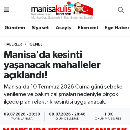
Asayiş
Yunusemre Nöbetçi Eczaneler
Gündem
Siyaset
Asayiş
Ekonomi
Ege Haberl
Ege Haberleri
Yunusemre Hava Durumu
HABERLER
GENEL
Ekonomi
Yunusemre Trafik Yoğunluk Haritası
Manisa'da kesinti
yaşanacak mahalleler
Genel
Süper Lig Puan Durumu ve Fikstür
açıklandı!
Gündem
Tüm Manşetler
Manisa'da 10 Temmuz 2026 Cuma günü şebeke
yenileme ve bakım çalışmaları nedeniyle birçok
Resmi İlan
Son Dakika Haberleri
ilçede planlı elektrik kesintisi uygulanacak.
Siyaset
Haber Arşivi
09.07.2026 - 20:30
09.07.2026 - 20:46
1 DK
YAYINLANMA
GÜNCELLEME
OKUNMA SÜRESI
Spor