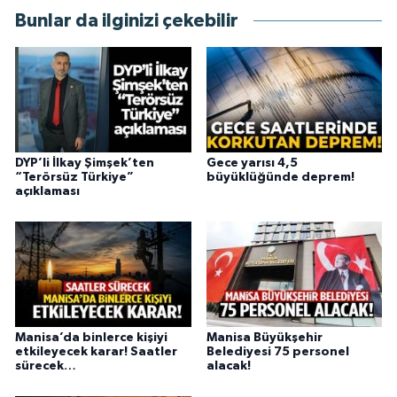
Bunlar da ilginizi çekebilir
DYP’li İlkay Şimşek’ten
Gece yarısı 4,5
“Terörsüz Türkiye”
büyüklüğünde deprem!
açıklaması
Manisa’da binlerce kişiyi
Manisa Büyükşehir
etkileyecek karar! Saatler
Belediyesi 75 personel
sürecek…
alacak!