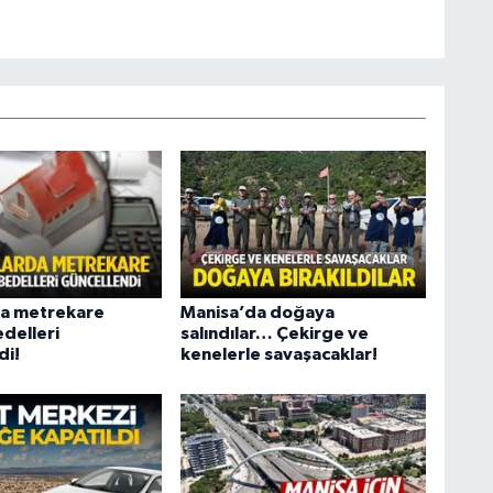
da metrekare
Manisa’da doğaya
edelleri
salındılar… Çekirge ve
di!
kenelerle savaşacaklar!