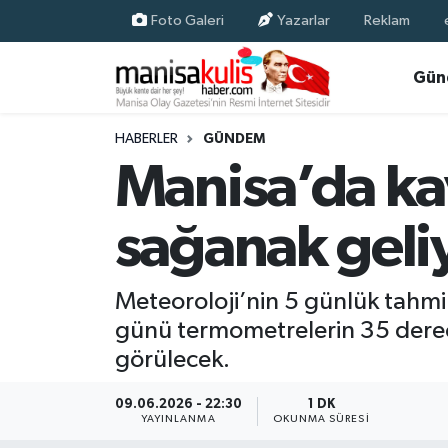
Foto Galeri
Yazarlar
Reklam
Asayiş
Yunusemre Nöbetçi Eczaneler
Gün
Ege Haberleri
Yunusemre Hava Durumu
HABERLER
GÜNDEM
Manisa’da ka
Ekonomi
Yunusemre Trafik Yoğunluk Haritası
sağanak geli
Genel
Süper Lig Puan Durumu ve Fikstür
Gündem
Tüm Manşetler
Meteoroloji’nin 5 günlük tahmi
günü termometrelerin 35 derece
Resmi İlan
Son Dakika Haberleri
görülecek.
Siyaset
Haber Arşivi
09.06.2026 - 22:30
1 DK
YAYINLANMA
OKUNMA SÜRESI
Spor