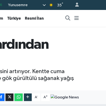
°
Yunusemre
16
35
06
am
Türkiye
Resmi İlan
02
.2
12
ardından
0
ini artırıyor. Kentte cuma
e gök gürültülü sağanak yağış
-
+
A
A