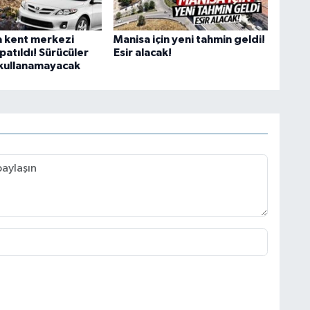
 kent merkezi
Manisa için yeni tahmin geldi!
patıldı! Sürücüler
Esir alacak!
ı kullanamayacak