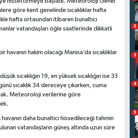
yiye hissettirmeye başladı. Meteoroloji Genel
ere göre kent genelinde sıcaklıklar hafta
kle hafta ortasından itibaren bunaltıcı
2
zmanlar vatandaşları öğle saatlerinde dikkatli
 bir havanın hakim olacağı Manisa’da sıcaklıklar
3
şük sıcaklığın 19, en yüksek sıcaklığın ise 33
4
ünü sıcaklık 34 dereceye çıkarken, cuma
cak. Meteoroloji verilerine göre
ek.
5
 havanın daha bunaltıcı hissedileceği tahmin
ı bulunan vatandaşların güneş altında uzun süre