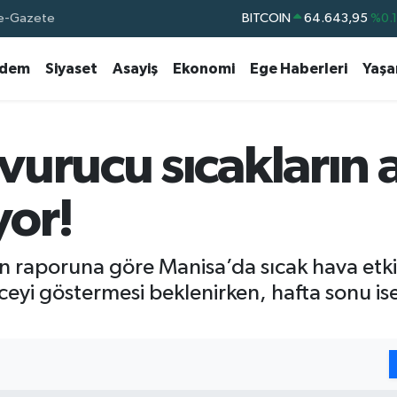
e-Gazete
BITCOIN
64.643,95
%0.
DOLAR
47,6006
%0.
dem
Siyaset
Asayiş
Ekonomi
Ege Haberleri
Yaş
EURO
55,0250
%0.
STERLİN
64,2398
%0
GRAM ALTIN
6500.87
%0.
vurucu sıcakların 
BİST100
13.799
%7
yor!
n raporuna göre Manisa’da sıcak hava etkis
yi göstermesi beklenirken, hafta sonu is