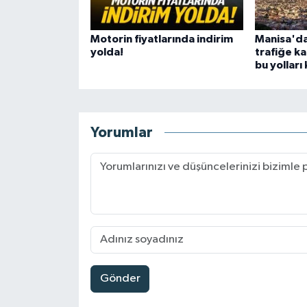
Motorin fiyatlarında indirim
Manisa'da
yolda!
trafiğe ka
bu yollar
Yorumlar
Gönder