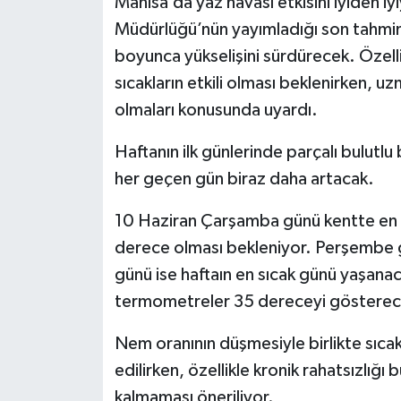
Manisa’da yaz havası etkisini iyiden i
Müdürlüğü’nün yayımladığı son tahminl
boyunca yükselişini sürdürecek. Özelli
sıcakların etkili olması beklenirken, u
olmaları konusunda uyardı.
Haftanın ilk günlerinde parçalı bulutlu
her geçen gün biraz daha artacak.
10 Haziran Çarşamba günü kentte en dü
derece olması bekleniyor. Perşembe g
günü ise haftaın en sıcak günü yaşana
termometreler 35 dereceyi gösterec
Nem oranının düşmesiyle birlikte sıcak
edilirken, özellikle kronik rahatsızlığ
kalmaması öneriliyor.