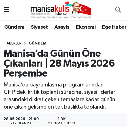
Asayiş
Yunusemre Nöbetçi Eczaneler
Gündem
Siyaset
Asayiş
Ekonomi
Ege Haberl
Ege Haberleri
Yunusemre Hava Durumu
HABERLER
GÜNDEM
Ekonomi
Yunusemre Trafik Yoğunluk Haritası
Manisa’da Günün Öne
Çıkanları | 28 Mayıs 2026
Genel
Süper Lig Puan Durumu ve Fikstür
Perşembe
Gündem
Tüm Manşetler
Manisa’da bayramlaşma programlarından
CHP’deki kritik toplantı sürecine, siyasi liderler
Resmi İlan
Son Dakika Haberleri
arasındaki dikkat çeken temaslara kadar günün
öne çıkan gelişmeleri tek başlıkta toplandı.
Siyaset
Haber Arşivi
28.05.2026 - 21:00
2 DK
Spor
YAYINLANMA
OKUNMA SÜRESI