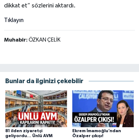
dikkat et” sözlerini aktardı.
Tıklayın
Muhabir:
ÖZKAN ÇELİK
Bunlar da ilginizi çekebilir
81 ilden ziyaretçi
Ekrem İmamoğlu’ndan
geliyordu… Ünlü AVM
Özalper çıkışı!