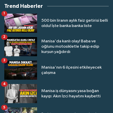
Trend Haberler
1
500 bin liranın aylık faiz getirisi belli
oldu! İşte banka banka liste
2
Manisa'da kanlı olay! Baba ve
oğlunu motosikletle takip edip
kurşun yağdırdı
3
Manisa'nın 6 ilçesini etkileyecek
çalışma
4
Manisa iş dünyasını yasa boğan
kayıp: Akın İzci hayatını kaybetti
5