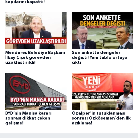
kapılarını kapattı!
Menderes Belediye Başkanı
Son ankette dengeler
İlkay Çiçek görevden
değişti! Yeni tablo ortaya
uzaklaştırıldı!
çıktı
BYD’nin Manisa kararı
Özalper’in tutuklanması
sonrası dikkat çeken
sonrası Özkösemen’den ilk
gelişme!
açıklama!