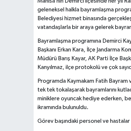
Manisa’nın Demirci ilçesinde her yıl
geleneksel halkla bayramlaşma program
Belediyesi hizmet binasında gerçekleş
vatandaşlarla bir araya gelerek bayra
Bayramlaşma programına Demirci Kay
Başkanı Erkan Kara, İlçe Jandarma Ko
Müdürü Barış Kayar, AK Parti İlçe Baş
Kanyılmaz, ilçe protokolü ve çok sayıd
Programda Kaymakam Fatih Bayram ve 
tek tek tokalaşarak bayramlarını kutl
miniklere oyuncak hediye ederken, be
ikramında bulunuldu.
Görev başındaki personel ve hastalar 