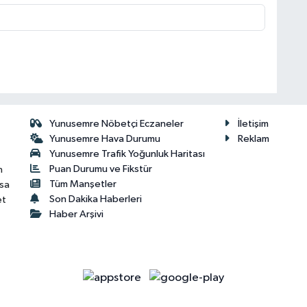
Yunusemre Nöbetçi Eczaneler
İletişim
Yunusemre Hava Durumu
Reklam
Yunusemre Trafik Yoğunluk Haritası
Puan Durumu ve Fikstür
n
Tüm Manşetler
isa
Son Dakika Haberleri
et
Haber Arşivi