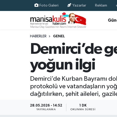
Foto Galeri
Yazarlar
Reklam
Asayiş
Yunusemre Nöbetçi Eczaneler
Gün
Ege Haberleri
Yunusemre Hava Durumu
HABERLER
GENEL
Demirci’de g
Ekonomi
Yunusemre Trafik Yoğunluk Haritası
yoğun ilgi
Genel
Süper Lig Puan Durumu ve Fikstür
Gündem
Tüm Manşetler
Demirci’de Kurban Bayramı dol
protokolü ve vatandaşların yoğ
Resmi İlan
Son Dakika Haberleri
dağıtılırken, şehit aileleri, gazi
Siyaset
Haber Arşivi
28.05.2026 - 14:52
1 DK
YAYINLANMA
OKUNMA SÜRESI
Spor