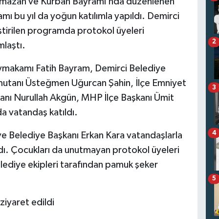
 Ramazan ve Kurban Bayramı’nda düzenlenen
ı bu yıl da yoğun katılımla yapıldı. Demirci
tirilen programda protokol üyeleri
2
mlaştı.
makamı Fatih Bayram, Demirci Belediye
mutanı Üsteğmen Uğurcan Şahin, İlçe Emniyet
3
kanı Nurullah Akgün, MHP İlçe Başkanı Ümit
a vatandaş katıldı.
4
Belediye Başkanı Erkan Kara vatandaşlarla
adı. Çocukları da unutmayan protokol üyeleri
lediye ekipleri tarafından pamuk şeker
5
ziyaret edildi