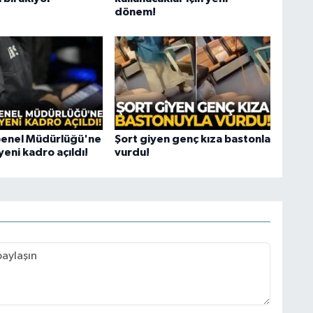
dönem!
Genel Müdürlüğü'ne
Şort giyen genç kıza bastonla
yeni kadro açıldı!
vurdu!