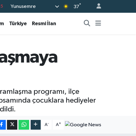
15
°
Yunusemre
37
18
am
Türkiye
Resmi İlan
32
38
0
laşmaya
14
yramlaşma programı, ilçe
kapsamında çocuklara hediyeler
dildi.
-
+
A
A