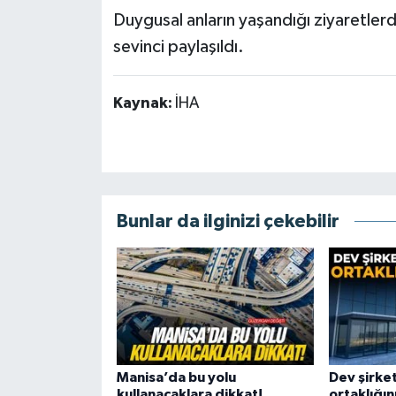
Duygusal anların yaşandığı ziyaretlerde
sevinci paylaşıldı.
Kaynak:
İHA
Bunlar da ilginizi çekebilir
Manisa’da bu yolu
Dev şirke
kullanacaklara dikkat!
ortaklığın