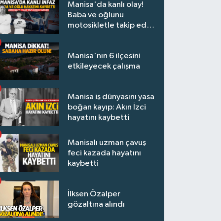
Manisa'da kanlı olay!
Baba ve oğlunu
motosikletle takip edip
kurşun yağdırdı
Manisa'nın 6 ilçesini
etkileyecek çalışma
Manisa iş dünyasını yasa
boğan kayıp: Akın İzci
hayatını kaybetti
Manisalı uzman çavuş
feci kazada hayatını
kaybetti
İlksen Özalper
gözaltına alındı