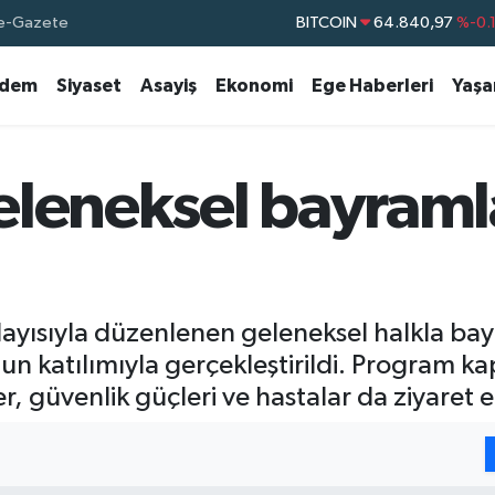
BITCOIN
64.840,97
%-0.
e-Gazete
DOLAR
47,7436
%0.
dem
Siyaset
Asayiş
Ekonomi
Ege Haberleri
Yaş
EURO
55,2510
%0.
STERLİN
64,4811
%0.
GRAM ALTIN
6660.55
%
eleneksel bayram
BİST100
13.779
%-
ayısıyla düzenlenen geleneksel halkla ba
un katılımıyla gerçekleştirildi. Program 
ler, güvenlik güçleri ve hastalar da ziyaret e