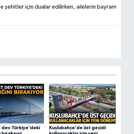
 şehitler için dualar edilirken, ailelerin bayram
t dev Türkiye’deki
Kuşlubahçe’de üst geçidi
ı bırakıyor
kullanacaklar için yeni