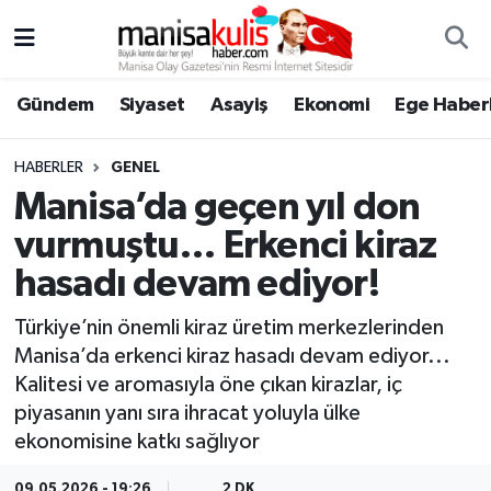
Asayiş
Yunusemre Nöbetçi Eczaneler
Gündem
Siyaset
Asayiş
Ekonomi
Ege Haberl
Ege Haberleri
Yunusemre Hava Durumu
HABERLER
GENEL
Ekonomi
Yunusemre Trafik Yoğunluk Haritası
Manisa’da geçen yıl don
vurmuştu… Erkenci kiraz
Genel
Süper Lig Puan Durumu ve Fikstür
hasadı devam ediyor!
Gündem
Tüm Manşetler
Türkiye’nin önemli kiraz üretim merkezlerinden
Manisa’da erkenci kiraz hasadı devam ediyor...
Resmi İlan
Son Dakika Haberleri
Kalitesi ve aromasıyla öne çıkan kirazlar, iç
piyasanın yanı sıra ihracat yoluyla ülke
Siyaset
Haber Arşivi
ekonomisine katkı sağlıyor
Spor
09.05.2026 - 19:26
2 DK