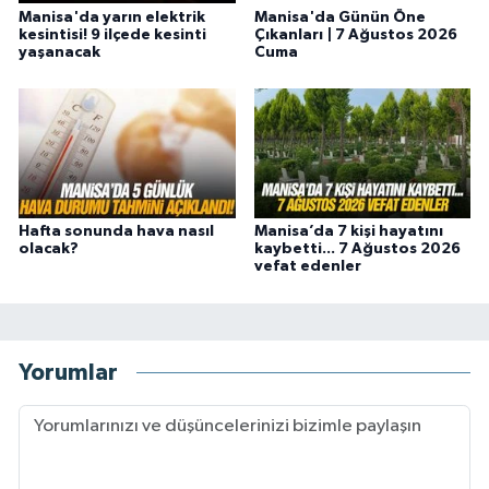
Manisa'da yarın elektrik
Manisa'da Günün Öne
kesintisi! 9 ilçede kesinti
Çıkanları | 7 Ağustos 2026
yaşanacak
Cuma
Hafta sonunda hava nasıl
Manisa’da 7 kişi hayatını
olacak?
kaybetti... 7 Ağustos 2026
vefat edenler
Yorumlar