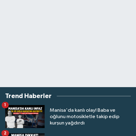
Trend Haberler
1
Manisa'da kanlı olay! Baba ve
oğlunu motosikletle takip edip
kurşun yağdırdı
2