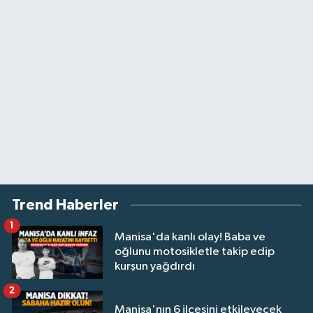
Trend Haberler
1
Manisa'da kanlı olay! Baba ve
oğlunu motosikletle takip edip
kurşun yağdırdı
2
Manisa'nın 6 ilçesini etkileyecek