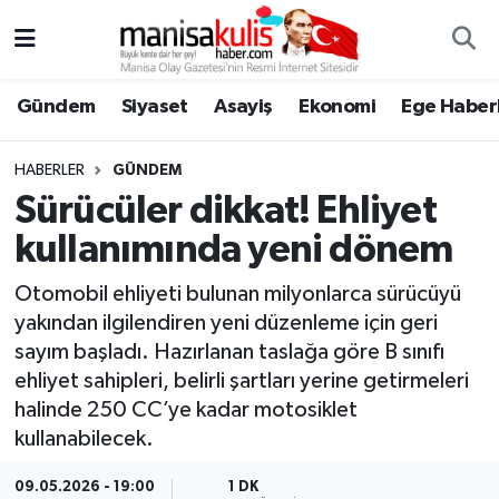
Asayiş
Yunusemre Nöbetçi Eczaneler
Gündem
Siyaset
Asayiş
Ekonomi
Ege Haberl
Ege Haberleri
Yunusemre Hava Durumu
HABERLER
GÜNDEM
Ekonomi
Yunusemre Trafik Yoğunluk Haritası
Sürücüler dikkat! Ehliyet
kullanımında yeni dönem
Genel
Süper Lig Puan Durumu ve Fikstür
Otomobil ehliyeti bulunan milyonlarca sürücüyü
Gündem
Tüm Manşetler
yakından ilgilendiren yeni düzenleme için geri
sayım başladı. Hazırlanan taslağa göre B sınıfı
Resmi İlan
Son Dakika Haberleri
ehliyet sahipleri, belirli şartları yerine getirmeleri
halinde 250 CC’ye kadar motosiklet
Siyaset
Haber Arşivi
kullanabilecek.
Spor
09.05.2026 - 19:00
1 DK