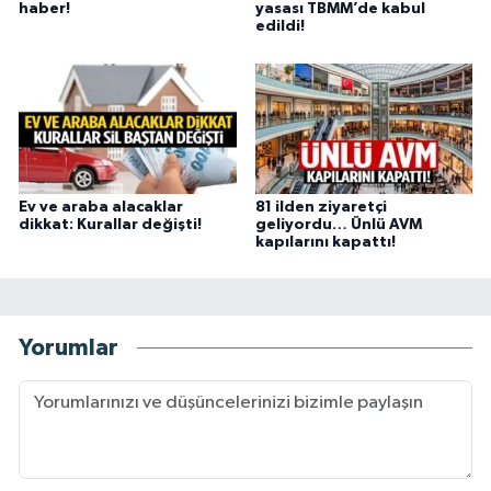
haber!
yasası TBMM’de kabul
edildi!
Ev ve araba alacaklar
81 ilden ziyaretçi
dikkat: Kurallar değişti!
geliyordu… Ünlü AVM
kapılarını kapattı!
Yorumlar