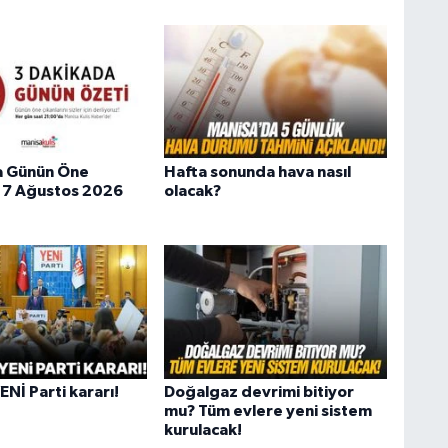
a Günün Öne
Hafta sonunda hava nasıl
 | 7 Ağustos 2026
olacak?
Nİ Parti kararı!
Doğalgaz devrimi bitiyor
mu? Tüm evlere yeni sistem
kurulacak!