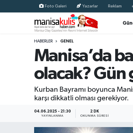
Foto Galeri
Yazarlar
Reklam
Asayiş
Yunusemre Nöbetçi Eczaneler
Gün
Ege Haberleri
Yunusemre Hava Durumu
HABERLER
GENEL
Manisa’da bay
Ekonomi
Yunusemre Trafik Yoğunluk Haritası
olacak? Gün 
Genel
Süper Lig Puan Durumu ve Fikstür
Gündem
Tüm Manşetler
Kurban Bayramı boyunca Manisa’
karşı dikkatli olması gerekiyor.
Resmi İlan
Son Dakika Haberleri
04.06.2025 - 21:30
2 DK
Siyaset
Haber Arşivi
YAYINLANMA
OKUNMA SÜRESI
Spor