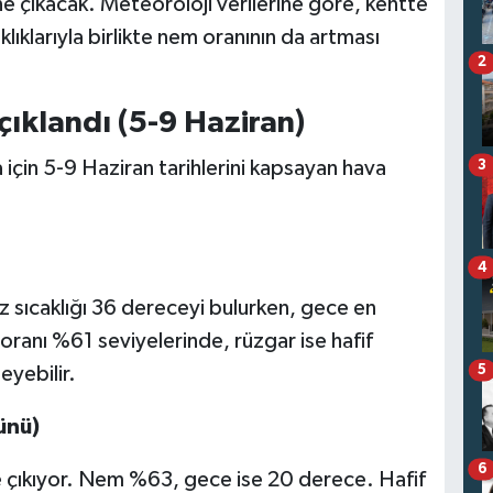
ine çıkacak. Meteoroloji verilerine göre, kentte
ıklarıyla birlikte nem oranının da artması
2
ıklandı (5-9 Haziran)
çin 5-9 Haziran tarihlerini kapsayan hava
3
4
z sıcaklığı 36 dereceyi bulurken, gece en
oranı %61 seviyelerinde, rüzgar ise hafif
5
eyebilir.
ünü)
6
e çıkıyor. Nem %63, gece ise 20 derece. Hafif