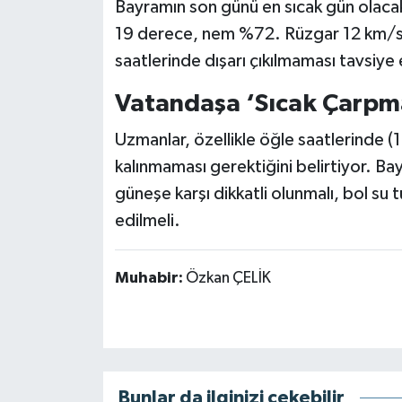
Bayramın son günü en sıcak gün olacak
19 derece, nem %72. Rüzgar 12 km/s h
saatlerinde dışarı çıkılmaması tavsiye 
Vatandaşa ‘Sıcak Çarpma
Uzmanlar, özellikle öğle saatlerinde (
kalınmaması gerektiğini belirtiyor. Ba
güneşe karşı dikkatli olunmalı, bol su tü
edilmeli.
Muhabir:
Özkan ÇELİK
Bunlar da ilginizi çekebilir