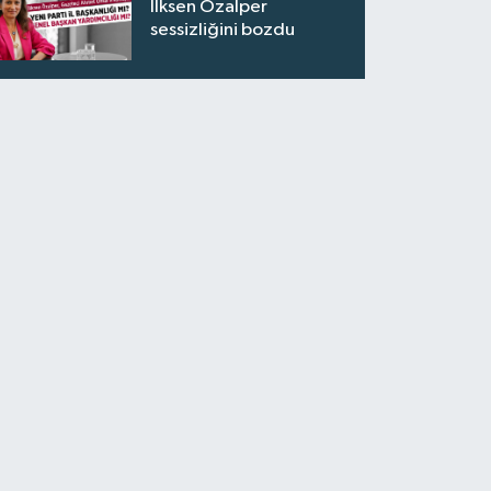
İlksen Özalper
sessizliğini bozdu