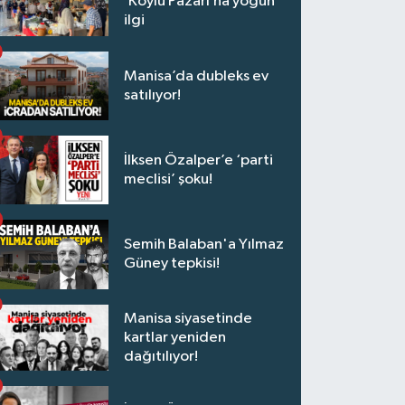
‘Köylü Pazarı’na yoğun
ilgi
Manisa’da dubleks ev
satılıyor!
İlksen Özalper’e ‘parti
meclisi’ şoku!
Semih Balaban'a Yılmaz
Güney tepkisi!
Manisa siyasetinde
kartlar yeniden
dağıtılıyor!