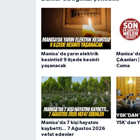
Manisa'da yarın elektrik
Manisa'd
kesintisi! 9 ilçede kesinti
Çıkanları
yaşanacak
Cuma
Manisa’da 7 kişi hayatını
YSK'dan YE
kaybetti... 7 Ağustos 2026
vefat edenler