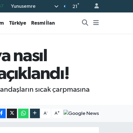
87
°
Yunusemre
21
18
am
Türkiye
Resmi İlan
32
38
03
a nasıl
14
çıklandı!
tandaşların sıcak çarpmasına
-
+
A
A