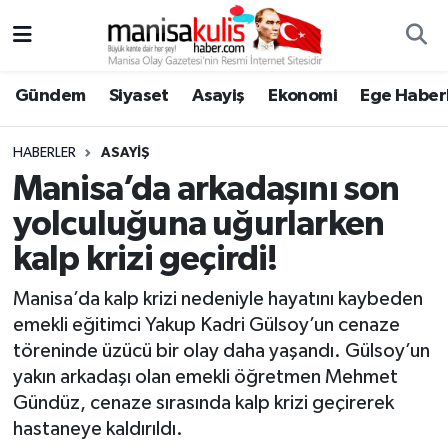
Asayiş
Yunusemre Nöbetçi Eczaneler
Gündem
Siyaset
Asayiş
Ekonomi
Ege Haberl
Ege Haberleri
Yunusemre Hava Durumu
HABERLER
ASAYIŞ
Ekonomi
Yunusemre Trafik Yoğunluk Haritası
Manisa’da arkadaşını son
yolculuğuna uğurlarken
Genel
Süper Lig Puan Durumu ve Fikstür
kalp krizi geçirdi!
Gündem
Tüm Manşetler
Manisa’da kalp krizi nedeniyle hayatını kaybeden
emekli eğitimci Yakup Kadri Gülsoy’un cenaze
Resmi İlan
Son Dakika Haberleri
töreninde üzücü bir olay daha yaşandı. Gülsoy’un
yakın arkadaşı olan emekli öğretmen Mehmet
Siyaset
Haber Arşivi
Gündüz, cenaze sırasında kalp krizi geçirerek
hastaneye kaldırıldı.
Spor