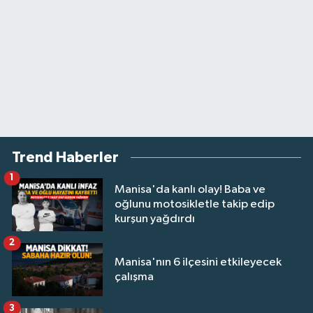
Trend Haberler
1
Manisa'da kanlı olay! Baba ve
oğlunu motosikletle takip edip
kurşun yağdırdı
2
Manisa'nın 6 ilçesini etkileyecek
çalışma
3