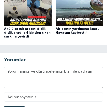
Akülü çocuk aracını didik
Ablasının yardımına koştu...
didik aradılar! İçinden çıkan
Hayatını kaybetti!
şaşkına çevirdi
Yorumlar