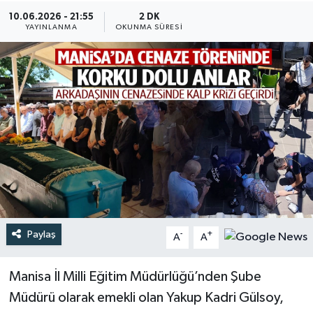
10.06.2026 - 21:55
2 DK
Türkiye
YAYINLANMA
OKUNMA SÜRESI
Yaşam
Paylaş
-
+
A
A
Manisa İl Milli Eğitim Müdürlüğü’nden Şube
Müdürü olarak emekli olan Yakup Kadri Gülsoy,