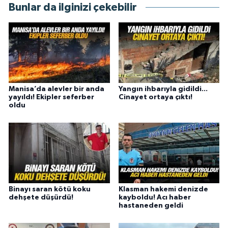
Bunlar da ilginizi çekebilir
Manisa’da alevler bir anda
Yangın ihbarıyla gidildi...
yayıldı! Ekipler seferber
Cinayet ortaya çıktı!
oldu
Binayı saran kötü koku
Klasman hakemi denizde
dehşete düşürdü!
kayboldu! Acı haber
hastaneden geldi