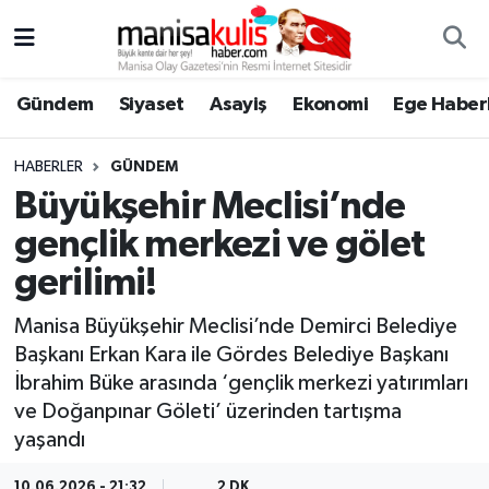
Asayiş
Yunusemre Nöbetçi Eczaneler
Gündem
Siyaset
Asayiş
Ekonomi
Ege Haberl
Ege Haberleri
Yunusemre Hava Durumu
HABERLER
GÜNDEM
Ekonomi
Yunusemre Trafik Yoğunluk Haritası
Büyükşehir Meclisi’nde
gençlik merkezi ve gölet
Genel
Süper Lig Puan Durumu ve Fikstür
gerilimi!
Gündem
Tüm Manşetler
Manisa Büyükşehir Meclisi’nde Demirci Belediye
Başkanı Erkan Kara ile Gördes Belediye Başkanı
Resmi İlan
Son Dakika Haberleri
İbrahim Büke arasında ‘gençlik merkezi yatırımları
ve Doğanpınar Göleti’ üzerinden tartışma
Siyaset
Haber Arşivi
yaşandı
Spor
10.06.2026 - 21:32
2 DK