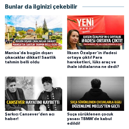
Bunlar da ilginizi çekebilir
Manisa’da bugün dışarı
İlksen Özalper’in ifadesi
çıkacaklar dikkat! Saatlik
ortaya çıktı! Para
tahmin belli oldu
hareketleri, lüks araç ve
ihale iddialarına ne dedi?
Şarkıcı Cansever’den acı
Suça sürüklenen çocuk
haber!
yasası TBMM’de kabul
edildi!