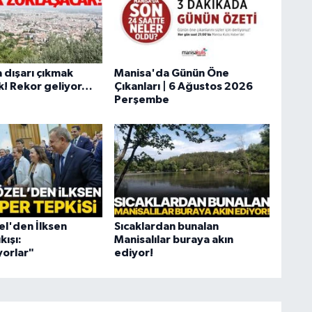
 dışarı çıkmak
Manisa'da Günün Öne
k! Rekor geliyor…
Çıkanları | 6 Ağustos 2026
Perşembe
l'den İlksen
Sıcaklardan bunalan
kışı:
Manisalılar buraya akın
orlar"
ediyor!