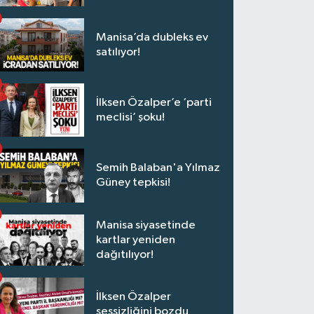
Manisa’da dubleks ev
satılıyor!
İlksen Özalper’e ‘parti
meclisi’ şoku!
Semih Balaban'a Yılmaz
Güney tepkisi!
Manisa siyasetinde
kartlar yeniden
dağıtılıyor!
İlksen Özalper
sessizliğini bozdu