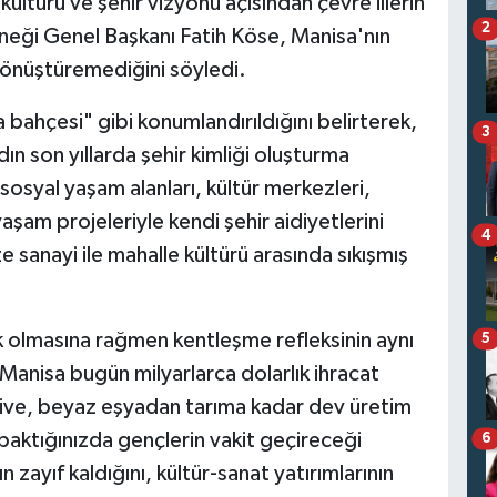
ltürü ve şehir vizyonu açısından çevre illerin
2
neği Genel Başkanı Fatih Köse, Manisa'nın
önüştüremediğini söyledi.
a bahçesi" gibi konumlandırıldığını belirterek,
3
ın son yıllarda şehir kimliği oluşturma
sosyal yaşam alanları, kültür merkezleri,
aşam projeleriyle kendi şehir aidiyetlerini
4
e sanayi ile mahalle kültürü arasında sıkışmış
 olmasına rağmen kentleşme refleksinin aynı
5
anisa bugün milyarlarca dolarlık ihracat
tive, beyaz eşyadan tarıma kadar dev üretim
aktığınızda gençlerin vakit geçireceği
6
n zayıf kaldığını, kültür-sanat yatırımlarının