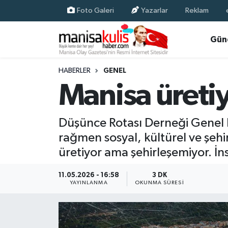
Foto Galeri
Yazarlar
Reklam
Asayiş
Yunusemre Nöbetçi Eczaneler
Gün
Ege Haberleri
Yunusemre Hava Durumu
HABERLER
GENEL
Manisa üreti
Ekonomi
Yunusemre Trafik Yoğunluk Haritası
Genel
Süper Lig Puan Durumu ve Fikstür
Düşünce Rotası Derneği Genel B
rağmen sosyal, kültürel ve şeh
Gündem
Tüm Manşetler
üretiyor ama şehirleşemiyor. İn
Resmi İlan
Son Dakika Haberleri
11.05.2026 - 16:58
3 DK
YAYINLANMA
OKUNMA SÜRESI
Siyaset
Haber Arşivi
Spor