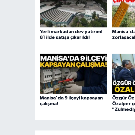
Yerli markadan dev yatırım!
Manisa'da
81 ilde satışa çıkarıldı!
zorlaşaca
Manisa'da 9 ilçeyi kapsayan
Özgür Öze
çalışma!
Özalper çı
"Zulmediy