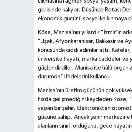
çıkmasına rağmen sosyal yaşam, kent kü
gerisinde kalıyor. Düşünce Rotası Der
ekonomik gücünü sosyal kalkınmaya d
Köse, Manisa'nın yıllardır "İzmir'in ark
"Uşak, Afyonkarahisar, Balıkesir ve Ayd
konusunda ciddi adımlar attı. Kafeler, 
üniversite hayatı, marka caddeler ve y
güçlendirdiler. Manisa ise hâlâ organiz
durumda" ifadelerini kullandı.
Manisa'nın üretim gücünün çok yüksek
hızda gelişmediğini kaydeden Köse, "M
yapan bir şehir. Elektronikten otomo
gücüne sahip. Ancak şehir merkezine b
alanların sınırlı olduğunu, gece hayatını