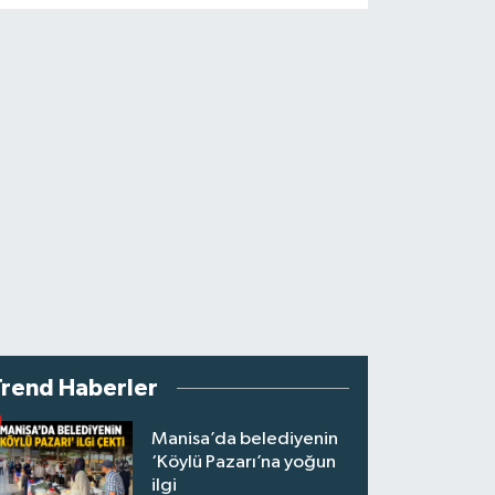
Trend Haberler
Manisa’da belediyenin
‘Köylü Pazarı’na yoğun
ilgi