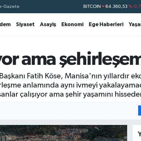
BITCOIN
64.360,53
%-0.
e-Gazete
DOLAR
47,7143
%0.
EURO
55,0317
%-0.
dem
Siyaset
Asayiş
Ekonomi
Ege Haberleri
Yaş
STERLİN
64,2463
%0.
GRAM ALTIN
6574.81
%1.
yor ama şehirleşe
BİST100
13.799
%7
aşkanı Fatih Köse, Manisa'nın yıllardır 
irleşme anlamında aynı ivmeyi yakalayamad
sanlar çalışıyor ama şehir yaşamını hissed
Y