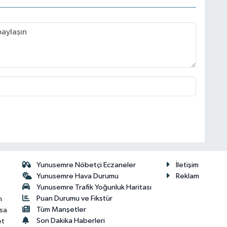
Yunusemre Nöbetçi Eczaneler
İletişim
Yunusemre Hava Durumu
Reklam
Yunusemre Trafik Yoğunluk Haritası
Puan Durumu ve Fikstür
n
Tüm Manşetler
isa
Son Dakika Haberleri
et