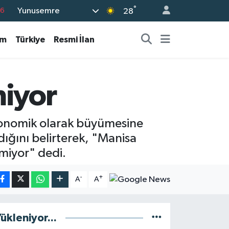
76
°
Yunusemre
28
16
02
am
Türkiye
Resmi İlan
07
44
miyor
0
ekonomik olarak büyümesine
ığını belirterek, "Manisa
emiyor" dedi.
-
+
A
A
ükleniyor...