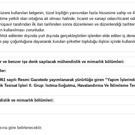
zere kullanılan belgenin, tüzel kişiliğin yarısından fazla hissesine sahip ve 4
e yetkili olan ortağına ait olması halinde, ticaret ve sanayi odası/ticaret od
avir tarafından ilk ilan tarihinden sonra düzenlenen ve düzenlendiği tarihten g
n kullanılması zorunludur.
t edilenler dışında yurt dışında gerçekleştirilen işlerden elde edilen iş deney
pay çoğunluğuna dayanarak kurulan şirketler topluluğu ilişkisi içinde kullanılma
ler ve benzer işe denk sayılacak mühendislik ve mimarlık bölümleri:
ler:
27961 sayılı Resmi Gazetede yayımlanarak yürürlüğe giren “Yapım İşlerin
ik Tesisat İşleri II. Grup: Isıtma-Soğutma, Havalandırma Ve İklimleme Tesis
dislik ve mimarlık bölümleri:
ına göre belirlenecektir.