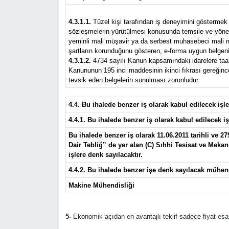
4.3.1.1.
Tüzel kişi tarafından iş deneyimini göstermek ü
sözleşmelerin yürütülmesi konusunda temsile ve yönetim
yeminli mali müşavir ya da serbest muhasebeci mali müş
şartların korunduğunu gösteren, e-forma uygun belgeni
4.3.1.2.
4734 sayılı Kanun kapsamındaki idarelere taahhü
Kanununun 195 inci maddesinin ikinci fıkrası gereğince 
tevsik eden belgelerin sunulması zorunludur.
4.4. Bu ihalede benzer iş olarak kabul edilecek iş
4.4.1. Bu ihalede benzer iş olarak kabul edilecek iş
Bu ihalede benzer iş olarak 11.06.2011 tarihli ve 
Dair Tebliğ” de yer alan (C) Sıhhi Tesisat ve Mekan
işlere denk sayılacaktır.
4.4.2. Bu ihalede benzer işe denk sayılacak mühen
Makine Mühendisliği
5-
Ekonomik açıdan en avantajlı teklif sadece fiyat esas