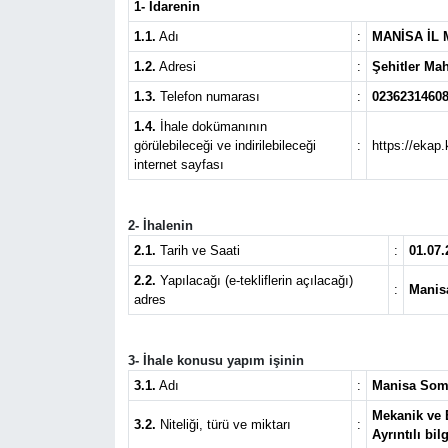
1- İdarenin
Türkiye
1.1.
Adı
:
MANİSA İL 
1.2.
Adresi
:
Şehitler M
Yaşam
1.3.
Telefon numarası
:
0236231460
1.4.
İhale dokümanının
görülebileceği ve indirilebileceği
:
https://ekap.
internet sayfası
2- İhalenin
2.1.
Tarih ve Saati
:
01.07.
2.2.
Yapılacağı (e-tekliflerin açılacağı)
:
Manis
adres
3- İhale konusu yapım işinin
3.1.
Adı
:
Manisa Soma
Mekanik ve E
3.2.
Niteliği, türü ve miktarı
:
Ayrıntılı bi