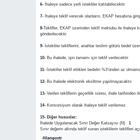
6-
İhaleye sadece yerli istekliler katılabilecektir.
7-
İhaleye teklif verecek olanların, EKAP hesabına giriş
8-
Teklifler, EKAP üzerinden teklif mektubu ile ihaleye 
gönderilecektir.
9-
İstekliler tekliflerini, anahtar teslimi götürü bedel ü
10-
Bu ihalede, işin tamamı için teklif verilecektir.
11-
İstekliler teklif ettikleri bedelin %3’ünden az olmama
12-
Bu ihalede elektronik eksiltme yapılmayacaktır.
13-
Verilen tekliflerin geçerlilik süresi, ihale tarihinden i
14-
Konsorsiyum olarak ihaleye teklif verilemez.
15- Diğer hususlar:
İhalede Uygulanacak Sınır Değer Katsayısı (N) :
1
Sınır değerin altında teklif sunan isteklilerin teklifleri 
#ilangovtr