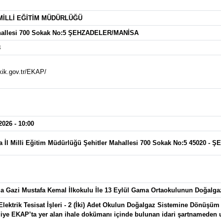
MİLLİ EĞİTİM MÜDÜRLÜĞÜ
ahallesi 700 Sokak No:5 ŞEHZADELER/MANİSA
8
kik.gov.tr/EKAP/
2026 - 10:00
a İl Milli Eğitim Müdürlüğü Şehitler Mahallesi 700 Sokak No:5 45020 
 Gazi Mustafa Kemal İlkokulu İle 13 Eylül Gama Ortaokulunun Doğalg
lektrik Tesisat İşleri - 2 (İki) Adet Okulun Doğalgaz Sistemine Dönüşüm 
lgiye EKAP’ta yer alan ihale dokümanı içinde bulunan idari şartnameden ul