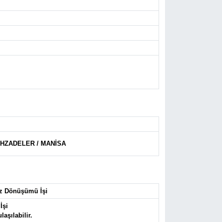
- ŞEHZADELER / MANİSA
az Dönüşümü İşi
İşi
aşılabilir.