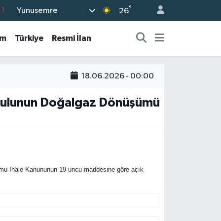
°
Yunusemre
.1
26
18
am
Türkiye
Resmi İlan
32
38
18.06.2026 - 00:00
0
14
okulunun Doğalgaz Dönüşümü
amu İhale Kanununun 19 uncu maddesine göre açık