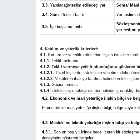
3.3.
Yapılacağı/teslim edileceği yer
:
Soma/ Mani
3.4.
Süresi/teslim tarihi
:
Yer teslimind
Sözleşmenin 
3.5.
İşe başlama tarihi
:
yer teslimi 
4- Katılım ve yeterlik kriterleri:
4.1.
Katılım ve yeterlik kriterlerine ilişkin istekliler tar
4.1.1.
Teklif mektubu.
4.1.2. Teklif vermeye yetkili olunduğunu gösteren bi
4.1.2.1.
Tüzel kişilerde; isteklilerin yönetimindeki görevli
4.1.2.2.
Vekâleten ihaleye katılma halinde vekile ilişkin b
4.1.3.
Geçici teminat.
4.1.4
İsteklinin iş ortaklığı olması halinde iş ortaklığı
4.2. Ekonomik ve mali yeterliğe ilişkin bilgi ve belg
Ekonomik ve mali yeterliğe ilişkin bilgi, belge veya krite
4.3. Mesleki ve teknik yeterliğe ilişkin bilgi ve belg
4.3.1.
Son on beş yıl içinde bedel içeren bir sözleşme 
deneyimini gösteren belgeler.