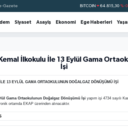
e-Gazete
BITCOIN
64.815,30
%-0
DOLAR
47,7436
%0.
dem
Siyaset
Asayiş
Ekonomi
Ege Haberleri
Yaş
EURO
55,2510
%0.
STERLİN
64,4811
%0.
GRAM ALTIN
6660.55
%
BİST100
13.779
%-
Kemal İlkokulu İle 13 Eylül Gama Orta
İşi
İLE 13 EYLÜL GAMA ORTAOKULUNUN DOĞALGAZ DÖNÜŞÜMÜ İŞİ
Eylül Gama Ortaokulunun Doğalgaz Dönüşümü İşi
yapım işi 4734 sayılı K
ektronik ortamda EKAP üzerinden alınacaktır.
6