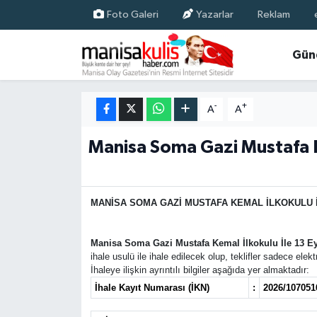
Foto Galeri
Yazarlar
Reklam
Asayiş
Yunusemre Nöbetçi Eczaneler
Gün
Ege Haberleri
Yunusemre Hava Durumu
-
+
A
A
Ekonomi
Yunusemre Trafik Yoğunluk Haritası
Manisa Soma Gazi Mustafa 
Genel
Süper Lig Puan Durumu ve Fikstür
Gündem
Tüm Manşetler
MANİSA SOMA GAZİ MUSTAFA KEMAL İLKOKULU 
Resmi İlan
Son Dakika Haberleri
Manisa Soma Gazi Mustafa Kemal İlkokulu İle 13 
ihale usulü ile ihale edilecek olup, teklifler sadece el
Siyaset
Haber Arşivi
İhaleye ilişkin ayrıntılı bilgiler aşağıda yer almaktadır:
İhale Kayıt Numarası (İKN)
:
2026/107051
Spor