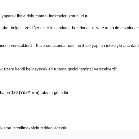
 yaparak ihale dokümanını indirmeleri zorunludur.
katılım belgesi ve diğer ekler kullanılarak hazırlanacak ve e-imza ile imzalana
zerinden vereceklerdir. İhale sonucunda, üzerine ihale yapılan istekliyle anahta
k üzere kendi belirleyecekleri tutarda geçici teminat vereceklerdir.
tibaren
120 (YüzYirmi)
takvim günüdür.
açıklama istenilmeksizin reddedilecektir.