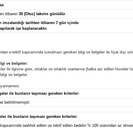
sa
en itibaren
30 (Otuz) takvim günüdür
.
imzalandığı tarihten itibaren 7 gün içinde
yapılarak işe başlanacaktır.
afından e-teklif kapsamında sunulması gereken bilgi ve belgeler ile fiyat dışı unsu
lgi ve belgeler:
ler ile ilgisine göre, ortaklar ve ortaklık oranlarına (halka arz edilen hisseler ha
ilgi ve belgeler.
 beyannamesi.
eler ile bunların taşıması gereken kriterler:
r belirtilmemiştir.
eler ile bunların taşıması gereken kriterler:
kapsamında taahhüt edilen ve teklif edilen bedelin % 100 oranından az olmama