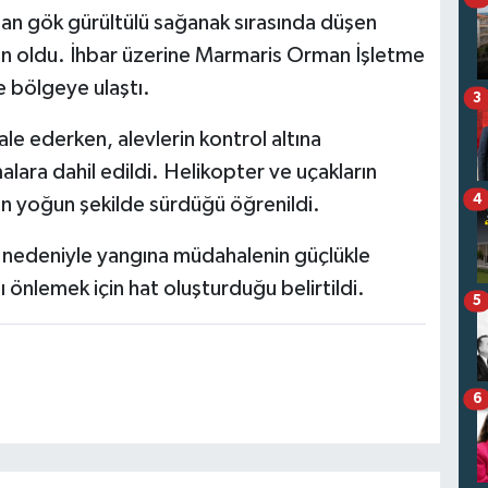
olan gök gürültülü sağanak sırasında düşen
en oldu. İhbar üzerine Marmaris Orman İşletme
e bölgeye ulaştı.
3
le ederken, alevlerin kontrol altına
malara dahil edildi. Helikopter ve uçakların
4
n yoğun şekilde sürdüğü öğrenildi.
si nedeniyle yangına müdahalenin güçlükle
nı önlemek için hat oluşturduğu belirtildi.
5
6