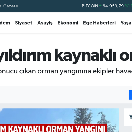
e-Gazete
BITCOIN
64.959,79
%1.
DOLAR
47,7436
%0.1
dem
Siyaset
Asayiş
Ekonomi
Ege Haberleri
Yaş
EURO
55,2510
%0.3
STERLİN
64,4811
%0.3
GRAM ALTIN
6660.55
%0.0
ıldırım kaynaklı 
BİST100
13.779
%-1
sonucu çıkan orman yangınına ekipler ha
Y