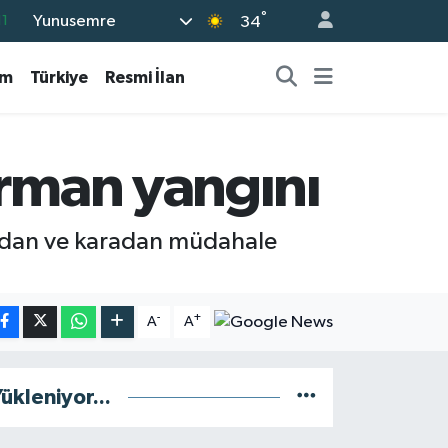
°
Yunusemre
11
34
8
am
Türkiye
Resmi İlan
2
8
3
orman yangını
4
vadan ve karadan müdahale
-
+
A
A
ükleniyor...