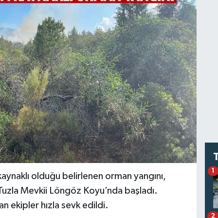
1
kaynaklı olduğu belirlenen orman yangını,
 Tuzla Mevkii Löngöz Koyu’nda başladı.
 ekipler hızla sevk edildi.
2