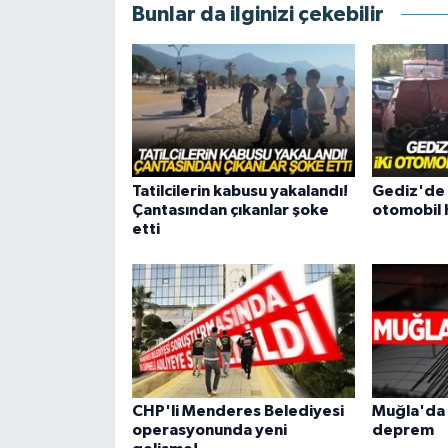
Bunlar da ilginizi çekebilir
Tatilcilerin kabusu yakalandı!
Gediz'de c
Çantasından çıkanlar şoke
otomobil
etti
CHP'li Menderes Belediyesi
Muğla'da 
operasyonunda yeni
deprem