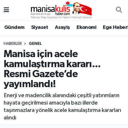
Asayiş
Yunusemre Nöbetçi Eczaneler
Gündem
Siyaset
Asayiş
Ekonomi
Ege Haberl
Ege Haberleri
Yunusemre Hava Durumu
HABERLER
GENEL
Ekonomi
Yunusemre Trafik Yoğunluk Haritası
Manisa için acele
kamulaştırma kararı...
Genel
Süper Lig Puan Durumu ve Fikstür
Resmi Gazete’de
Gündem
Tüm Manşetler
yayımlandı!
Resmi İlan
Son Dakika Haberleri
Enerji ve madencilik alanındaki çeşitli yatırımların
hayata geçirilmesi amacıyla bazı illerde
Siyaset
Haber Arşivi
taşınmazlara yönelik acele kamulaştırma kararları
alındı
Spor