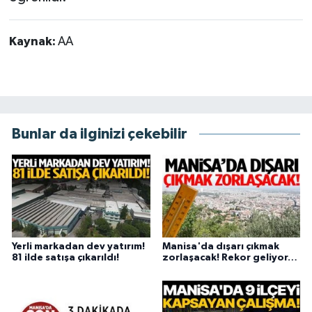
Kaynak:
AA
Bunlar da ilginizi çekebilir
Yerli markadan dev yatırım!
Manisa'da dışarı çıkmak
81 ilde satışa çıkarıldı!
zorlaşacak! Rekor geliyor…