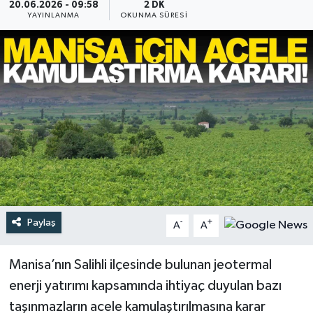
20.06.2026 - 09:58
2 DK
YAYINLANMA
OKUNMA SÜRESI
Türkiye
Yaşam
Paylaş
-
+
A
A
Manisa’nın Salihli ilçesinde bulunan jeotermal
enerji yatırımı kapsamında ihtiyaç duyulan bazı
taşınmazların acele kamulaştırılmasına karar