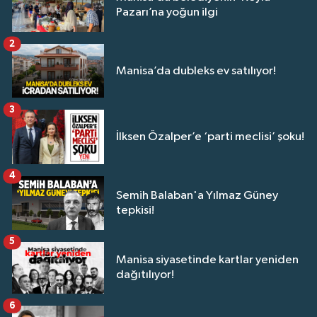
Pazarı’na yoğun ilgi
2
Manisa’da dubleks ev satılıyor!
3
İlksen Özalper’e ‘parti meclisi’ şoku!
4
Semih Balaban'a Yılmaz Güney
tepkisi!
5
Manisa siyasetinde kartlar yeniden
dağıtılıyor!
6