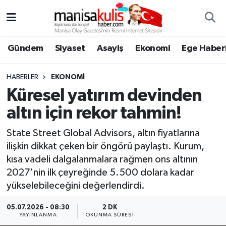
Asayiş
Yunusemre Nöbetçi Eczaneler
Gündem
Siyaset
Asayiş
Ekonomi
Ege Haberl
Ege Haberleri
Yunusemre Hava Durumu
HABERLER
EKONOMI
Ekonomi
Yunusemre Trafik Yoğunluk Haritası
Küresel yatırım devinden
altın için rekor tahmin!
Genel
Süper Lig Puan Durumu ve Fikstür
State Street Global Advisors, altın fiyatlarına
Gündem
Tüm Manşetler
ilişkin dikkat çeken bir öngörü paylaştı. Kurum,
kısa vadeli dalgalanmalara rağmen ons altının
Resmi İlan
Son Dakika Haberleri
2027'nin ilk çeyreğinde 5.500 dolara kadar
yükselebileceğini değerlendirdi.
Siyaset
Haber Arşivi
05.07.2026 - 08:30
2 DK
YAYINLANMA
OKUNMA SÜRESI
Spor