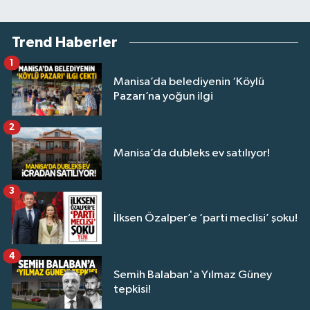
Trend Haberler
1
Manisa’da belediyenin ‘Köylü
Pazarı’na yoğun ilgi
2
Manisa’da dubleks ev satılıyor!
3
İlksen Özalper’e ‘parti meclisi’ şoku!
4
Semih Balaban'a Yılmaz Güney
tepkisi!