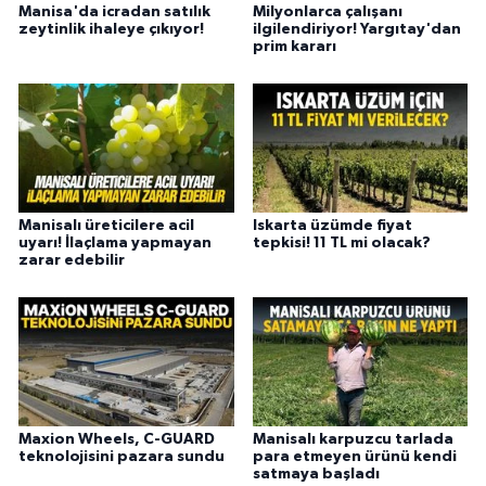
Manisa'da icradan satılık
Milyonlarca çalışanı
zeytinlik ihaleye çıkıyor!
ilgilendiriyor! Yargıtay'dan
prim kararı
Manisalı üreticilere acil
Iskarta üzümde fiyat
uyarı! İlaçlama yapmayan
tepkisi! 11 TL mi olacak?
zarar edebilir
Maxion Wheels, C-GUARD
Manisalı karpuzcu tarlada
teknolojisini pazara sundu
para etmeyen ürünü kendi
satmaya başladı