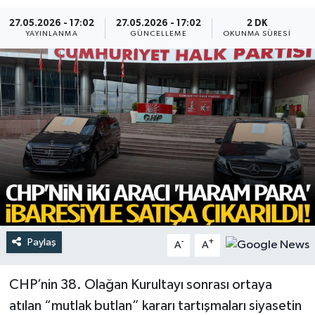
27.05.2026 - 17:02
27.05.2026 - 17:02
2 DK
Türkiye
YAYINLANMA
GÜNCELLEME
OKUNMA SÜRESI
Yaşam
Paylaş
-
+
A
A
CHP’nin 38. Olağan Kurultayı sonrası ortaya
atılan “mutlak butlan” kararı tartışmaları siyasetin