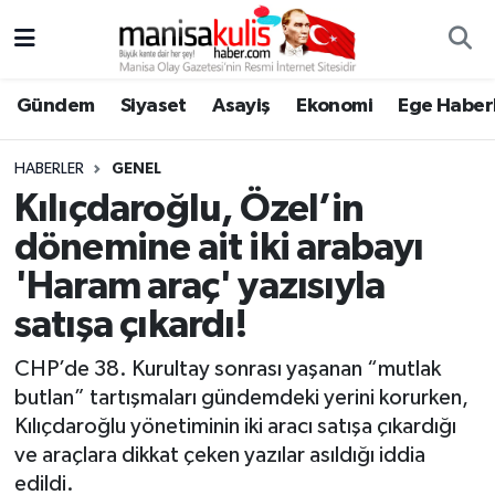
Asayiş
Yunusemre Nöbetçi Eczaneler
Gündem
Siyaset
Asayiş
Ekonomi
Ege Haberl
Ege Haberleri
Yunusemre Hava Durumu
HABERLER
GENEL
Ekonomi
Yunusemre Trafik Yoğunluk Haritası
Kılıçdaroğlu, Özel’in
dönemine ait iki arabayı
Genel
Süper Lig Puan Durumu ve Fikstür
'Haram araç' yazısıyla
Gündem
Tüm Manşetler
satışa çıkardı!
Resmi İlan
Son Dakika Haberleri
CHP’de 38. Kurultay sonrası yaşanan “mutlak
butlan” tartışmaları gündemdeki yerini korurken,
Siyaset
Haber Arşivi
Kılıçdaroğlu yönetiminin iki aracı satışa çıkardığı
ve araçlara dikkat çeken yazılar asıldığı iddia
Spor
edildi.