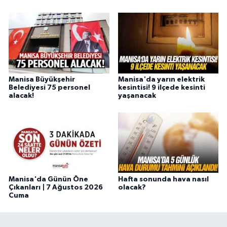
Manisa Büyükşehir
Manisa'da yarın elektrik
Belediyesi 75 personel
kesintisi! 9 ilçede kesinti
alacak!
yaşanacak
Manisa'da Günün Öne
Hafta sonunda hava nasıl
Çıkanları | 7 Ağustos 2026
olacak?
Cuma