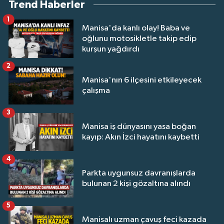
Trend Haberler
1
Manisa'da kanlı olay! Baba ve
oğlunu motosikletle takip edip
kurşun yağdırdı
2
Manisa'nın 6 ilçesini etkileyecek
çalışma
3
Manisa iş dünyasını yasa boğan
kayıp: Akın İzci hayatını kaybetti
4
Parkta uygunsuz davranışlarda
bulunan 2 kişi gözaltına alındı
5
Manisalı uzman çavuş feci kazada