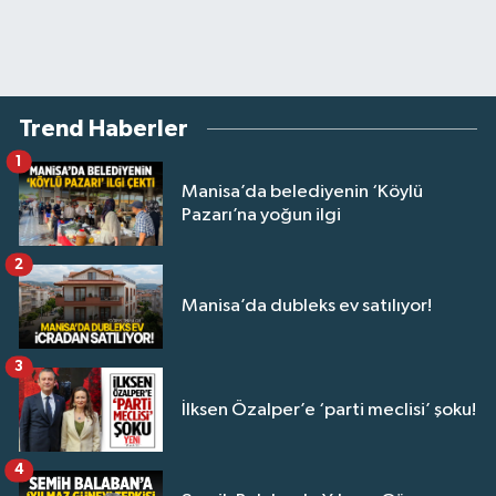
Trend Haberler
1
Manisa’da belediyenin ‘Köylü
Pazarı’na yoğun ilgi
2
Manisa’da dubleks ev satılıyor!
3
İlksen Özalper’e ‘parti meclisi’ şoku!
4