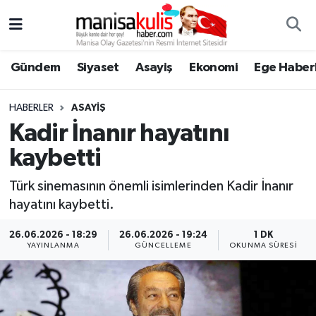
Asayiş
Yunusemre Nöbetçi Eczaneler
Gündem
Siyaset
Asayiş
Ekonomi
Ege Haberl
Ege Haberleri
Yunusemre Hava Durumu
HABERLER
ASAYIŞ
Ekonomi
Yunusemre Trafik Yoğunluk Haritası
Kadir İnanır hayatını
kaybetti
Genel
Süper Lig Puan Durumu ve Fikstür
Türk sinemasının önemli isimlerinden Kadir İnanır
Gündem
Tüm Manşetler
hayatını kaybetti.
Resmi İlan
Son Dakika Haberleri
26.06.2026 - 18:29
26.06.2026 - 19:24
1 DK
YAYINLANMA
GÜNCELLEME
OKUNMA SÜRESI
Siyaset
Haber Arşivi
Spor