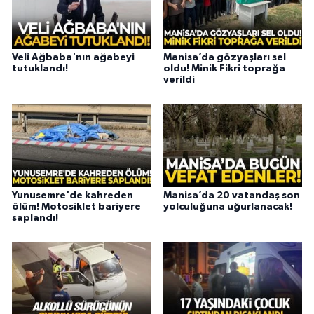
Veli Ağbaba'nın ağabeyi
Manisa’da gözyaşları sel
tutuklandı!
oldu! Minik Fikri toprağa
verildi
Yunusemre'de kahreden
Manisa’da 20 vatandaş son
ölüm! Motosiklet bariyere
yolculuğuna uğurlanacak!
saplandı!