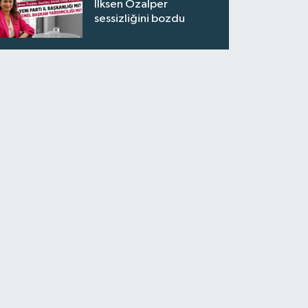
İlksen Özalper
sessizliğini bozdu