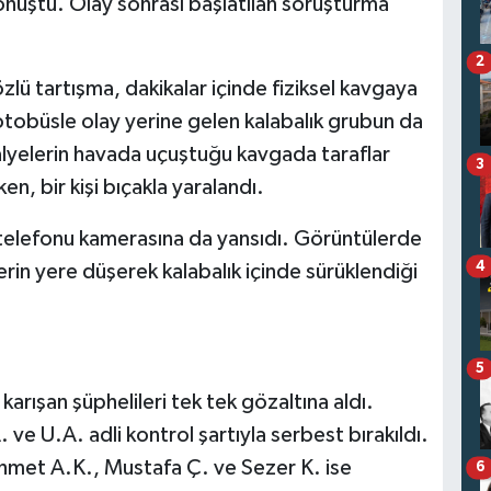
nüştü. Olay sonrası başlatılan soruşturma
2
zlü tartışma, dakikalar içinde fiziksel kavgaya
 otobüsle olay yerine gelen kalabalık grubun da
lyelerin havada uçuştuğu kavgada taraflar
3
en, bir kişi bıçakla yaralandı.
 telefonu kamerasına da yansıdı. Görüntülerde
4
ilerin yere düşerek kalabalık içinde sürüklendiği
5
karışan şüphelileri tek tek gözaltına aldı.
ve U.A. adli kontrol şartıyla serbest bırakıldı.
hmet A.K., Mustafa Ç. ve Sezer K. ise
6