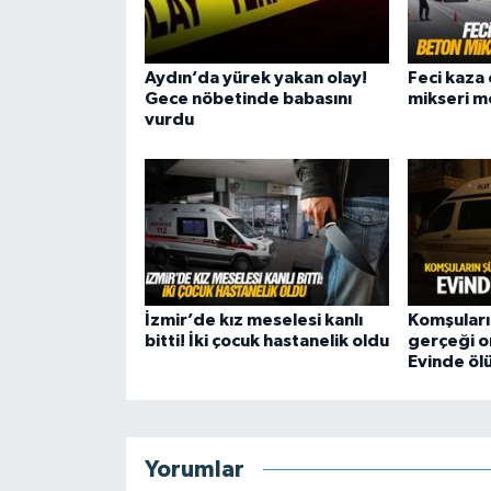
Aydın’da yürek yakan olay!
Feci kaza 
Gece nöbetinde babasını
mikseri mo
vurdu
İzmir’de kız meselesi kanlı
Komşuları
bitti! İki çocuk hastanelik oldu
gerçeği or
Evinde öl
Yorumlar