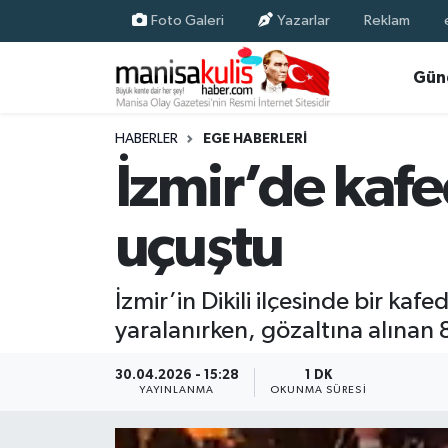
Foto Galeri
Yazarlar
Reklam
Asayiş
Yunusemre Nöbetçi Eczaneler
Gün
Ege Haberleri
Yunusemre Hava Durumu
HABERLER
EGE HABERLERI
İzmir’de kaf
Ekonomi
Yunusemre Trafik Yoğunluk Haritası
uçuştu
Genel
Süper Lig Puan Durumu ve Fikstür
Gündem
Tüm Manşetler
İzmir’in Dikili ilçesinde bir ka
yaralanırken, gözaltına alınan 
Resmi İlan
Son Dakika Haberleri
30.04.2026 - 15:28
1 DK
Siyaset
Haber Arşivi
YAYINLANMA
OKUNMA SÜRESI
Spor