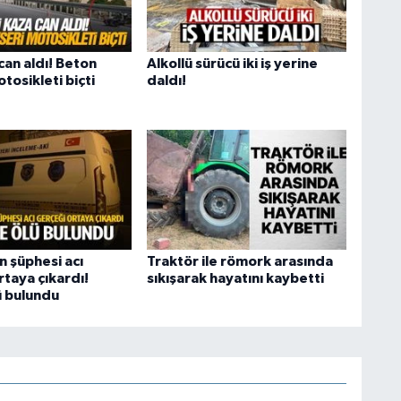
can aldı! Beton
Alkollü sürücü iki iş yerine
tosikleti biçti
daldı!
n şüphesi acı
Traktör ile römork arasında
taya çıkardı!
sıkışarak hayatını kaybetti
ü bulundu