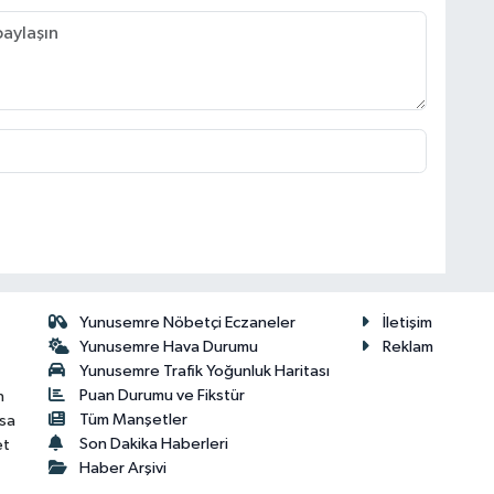
Yunusemre Nöbetçi Eczaneler
İletişim
Yunusemre Hava Durumu
Reklam
Yunusemre Trafik Yoğunluk Haritası
Puan Durumu ve Fikstür
n
Tüm Manşetler
isa
Son Dakika Haberleri
et
Haber Arşivi