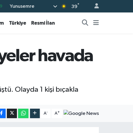
°
Yunusemre
9
39
6
am
Türkiye
Resmi İlan
2
2
2
lyeler havada
8
ştü. Olayda 1 kişi bıçakla
-
+
A
A