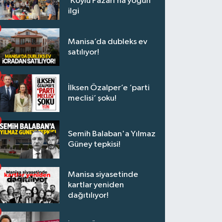
‘Köylü Pazarı’na yoğun
ilgi
Manisa’da dubleks ev
satılıyor!
İlksen Özalper’e ‘parti
meclisi’ şoku!
Semih Balaban'a Yılmaz
Güney tepkisi!
Manisa siyasetinde
kartlar yeniden
dağıtılıyor!