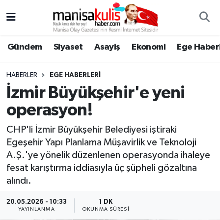
Asayiş
Yunusemre Nöbetçi Eczaneler
Gündem
Siyaset
Asayiş
Ekonomi
Ege Haberl
Ege Haberleri
Yunusemre Hava Durumu
HABERLER
EGE HABERLERI
Ekonomi
Yunusemre Trafik Yoğunluk Haritası
İzmir Büyükşehir'e yeni
operasyon!
Genel
Süper Lig Puan Durumu ve Fikstür
CHP'li İzmir Büyükşehir Belediyesi iştiraki
Gündem
Tüm Manşetler
Egeşehir Yapı Planlama Müşavirlik ve Teknoloji
A.Ş.'ye yönelik düzenlenen operasyonda ihaleye
Resmi İlan
Son Dakika Haberleri
fesat karıştırma iddiasıyla üç şüpheli gözaltına
alındı.
Siyaset
Haber Arşivi
20.05.2026 - 10:33
1 DK
YAYINLANMA
OKUNMA SÜRESI
Spor