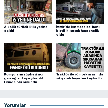
Alkollü sürücü iki iş yerine
İzmir’de kız meselesi kanlı
daldı!
bitti! İki çocuk hastanelik
oldu
Komşuların şüphesi acı
Traktör ile römork arasında
gerçeği ortaya çıkardı!
sıkışarak hayatını kaybetti
Evinde ölü bulundu
Yorumlar