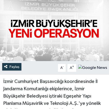
Türkiye
Yaşam
Paylaş
-
+
A
A
İzmir Cumhuriyet Başsavcılığı koordinesinde İl
Jandarma Komutanlığı ekiplerince, İzmir
Büyükşehir Belediyesi iştiraki Egeşehir Yapı
Planlama Müşavirlik ve Teknoloji A.Ş.'ye yönelik