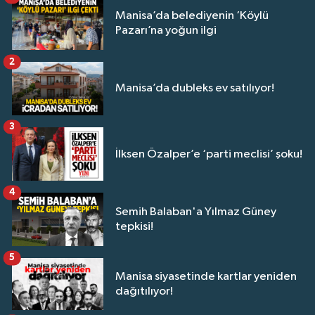
Manisa’da belediyenin ‘Köylü
Pazarı’na yoğun ilgi
2
Manisa’da dubleks ev satılıyor!
3
İlksen Özalper’e ‘parti meclisi’ şoku!
4
Semih Balaban'a Yılmaz Güney
tepkisi!
5
Manisa siyasetinde kartlar yeniden
dağıtılıyor!