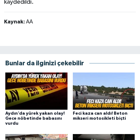
kaydedildi.
Kaynak:
AA
Bunlar da ilginizi çekebilir
Aydın’da yürek yakan olay!
Feci kaza can aldı! Beton
Gece nöbetinde babasını
mikseri motosikleti biçti
vurdu