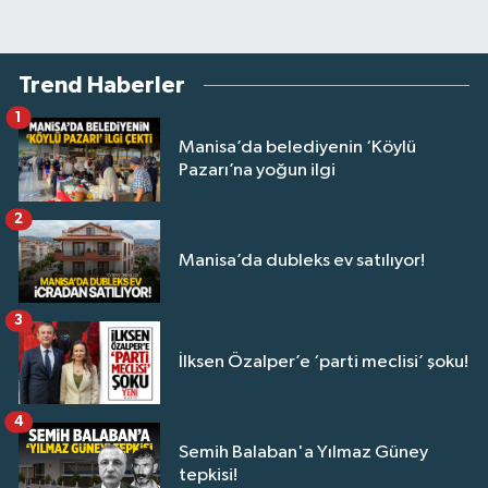
Trend Haberler
1
Manisa’da belediyenin ‘Köylü
Pazarı’na yoğun ilgi
2
Manisa’da dubleks ev satılıyor!
3
İlksen Özalper’e ‘parti meclisi’ şoku!
4
Semih Balaban'a Yılmaz Güney
tepkisi!