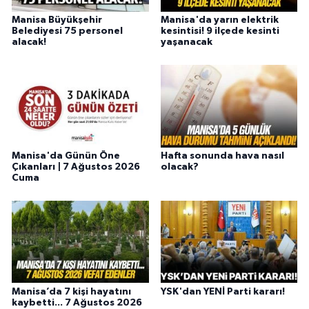
Manisa Büyükşehir
Manisa'da yarın elektrik
Belediyesi 75 personel
kesintisi! 9 ilçede kesinti
alacak!
yaşanacak
Manisa'da Günün Öne
Hafta sonunda hava nasıl
Çıkanları | 7 Ağustos 2026
olacak?
Cuma
Manisa’da 7 kişi hayatını
YSK'dan YENİ Parti kararı!
kaybetti... 7 Ağustos 2026