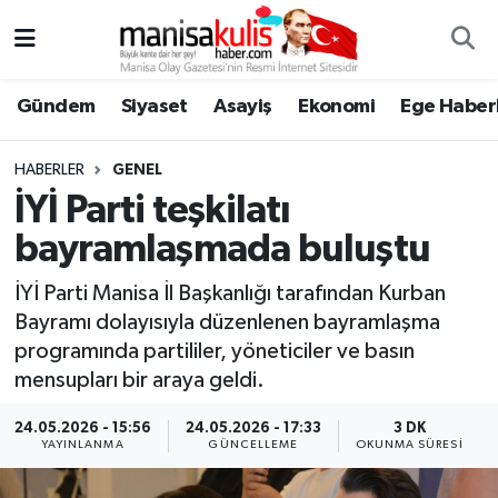
Asayiş
Yunusemre Nöbetçi Eczaneler
Gündem
Siyaset
Asayiş
Ekonomi
Ege Haberl
Ege Haberleri
Yunusemre Hava Durumu
HABERLER
GENEL
Ekonomi
Yunusemre Trafik Yoğunluk Haritası
İYİ Parti teşkilatı
bayramlaşmada buluştu
Genel
Süper Lig Puan Durumu ve Fikstür
İYİ Parti Manisa İl Başkanlığı tarafından Kurban
Gündem
Tüm Manşetler
Bayramı dolayısıyla düzenlenen bayramlaşma
programında partililer, yöneticiler ve basın
Resmi İlan
Son Dakika Haberleri
mensupları bir araya geldi.
Siyaset
Haber Arşivi
24.05.2026 - 15:56
24.05.2026 - 17:33
3 DK
YAYINLANMA
GÜNCELLEME
OKUNMA SÜRESI
Spor