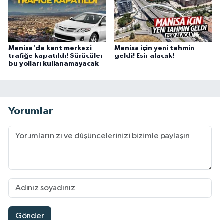
Manisa'da kent merkezi
Manisa için yeni tahmin
trafiğe kapatıldı! Sürücüler
geldi! Esir alacak!
bu yolları kullanamayacak
Yorumlar
Gönder