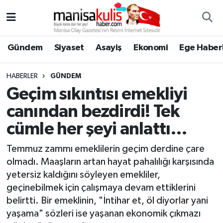
Asayiş
Yunusemre Nöbetçi Eczaneler
Gündem
Siyaset
Asayiş
Ekonomi
Ege Haberl
Ege Haberleri
Yunusemre Hava Durumu
HABERLER
GÜNDEM
Ekonomi
Yunusemre Trafik Yoğunluk Haritası
Geçim sıkıntısı emekliyi
canından bezdirdi! Tek
Genel
Süper Lig Puan Durumu ve Fikstür
cümle her şeyi anlattı…
Gündem
Tüm Manşetler
Temmuz zammı emeklilerin geçim derdine çare
olmadı. Maaşların artan hayat pahalılığı karşısında
Resmi İlan
Son Dakika Haberleri
yetersiz kaldığını söyleyen emekliler,
geçinebilmek için çalışmaya devam ettiklerini
Siyaset
Haber Arşivi
belirtti. Bir emeklinin, "İntihar et, öl diyorlar yani
yaşama" sözleri ise yaşanan ekonomik çıkmazı
Spor