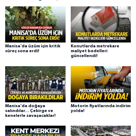
Manisa’da üzüm için kritik
Konutlarda metrekare
süreç sona erdi!
maliyet bedelleri
güncellendi!
Manisa’da doğaya
Motorin fiyatlarında indirim
salındılar… Çekirge ve
yolda!
kenelerle savaşacaklar!