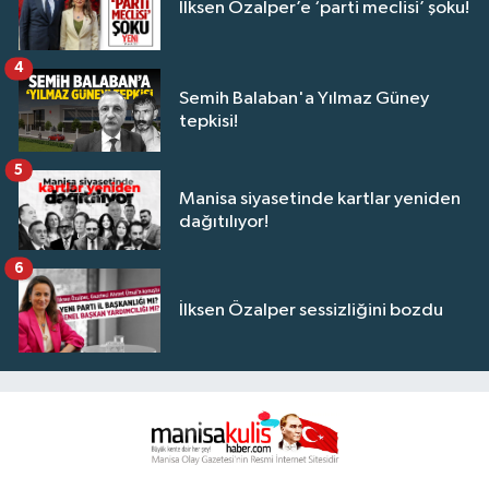
İlksen Özalper’e ‘parti meclisi’ şoku!
4
Semih Balaban'a Yılmaz Güney
tepkisi!
5
Manisa siyasetinde kartlar yeniden
dağıtılıyor!
6
İlksen Özalper sessizliğini bozdu