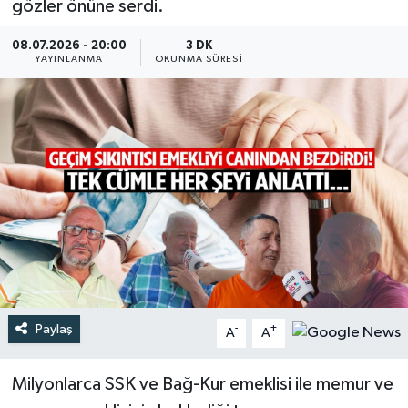
gözler önüne serdi.
Türkiye
08.07.2026 - 20:00
3 DK
YAYINLANMA
OKUNMA SÜRESI
Yaşam
Paylaş
-
+
A
A
Milyonlarca SSK ve Bağ-Kur emeklisi ile memur ve