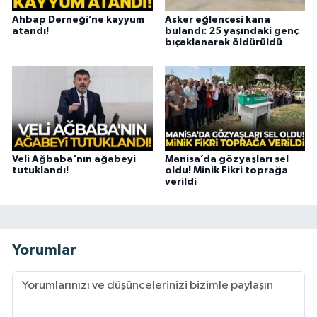
Ahbap Derneği’ne kayyum
Asker eğlencesi kana
atandı!
bulandı: 25 yaşındaki genç
bıçaklanarak öldürüldü
Veli Ağbaba'nın ağabeyi
Manisa’da gözyaşları sel
tutuklandı!
oldu! Minik Fikri toprağa
verildi
Yorumlar