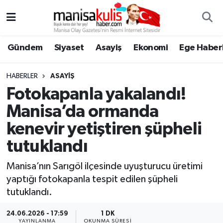
Asayiş
Yunusemre Nöbetçi Eczaneler
Gündem
Siyaset
Asayiş
Ekonomi
Ege Haberl
Ege Haberleri
Yunusemre Hava Durumu
HABERLER
ASAYIŞ
Ekonomi
Yunusemre Trafik Yoğunluk Haritası
Fotokapanla yakalandı!
Manisa’da ormanda
Genel
Süper Lig Puan Durumu ve Fikstür
kenevir yetiştiren şüpheli
Gündem
Tüm Manşetler
tutuklandı
Resmi İlan
Son Dakika Haberleri
Manisa’nın Sarıgöl ilçesinde uyuşturucu üretimi
yaptığı fotokapanla tespit edilen şüpheli
Siyaset
Haber Arşivi
tutuklandı.
24.06.2026 - 17:59
1 DK
Spor
YAYINLANMA
OKUNMA SÜRESI