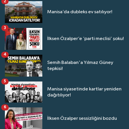
2
Manisa’da dubleks ev satılıyor!
3
İlksen Özalper’e ‘parti meclisi’ şoku!
4
Semih Balaban'a Yılmaz Güney
tepkisi!
5
Manisa siyasetinde kartlar yeniden
dağıtılıyor!
6
İlksen Özalper sessizliğini bozdu