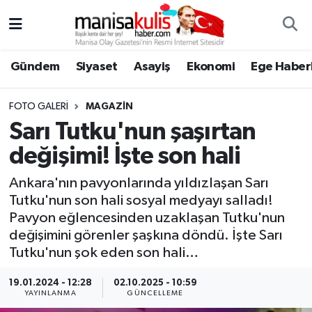
Asayiş
Yunusemre Nöbetçi Eczaneler
Gündem
Siyaset
Asayiş
Ekonomi
Ege Haberl
Ege Haberleri
Yunusemre Hava Durumu
FOTO GALERI
MAGAZİN
Ekonomi
Yunusemre Trafik Yoğunluk Haritası
Sarı Tutku'nun şaşırtan
değişimi! İşte son hali
Genel
Süper Lig Puan Durumu ve Fikstür
Ankara'nın pavyonlarında yıldızlaşan Sarı
Gündem
Tüm Manşetler
Tutku'nun son hali sosyal medyayı salladı!
Pavyon eğlencesinden uzaklaşan Tutku'nun
Resmi İlan
Son Dakika Haberleri
değişimini görenler şaşkına döndü. İşte Sarı
Tutku'nun şok eden son hali…
Siyaset
Haber Arşivi
19.01.2024 - 12:28
02.10.2025 - 10:59
YAYINLANMA
GÜNCELLEME
Spor