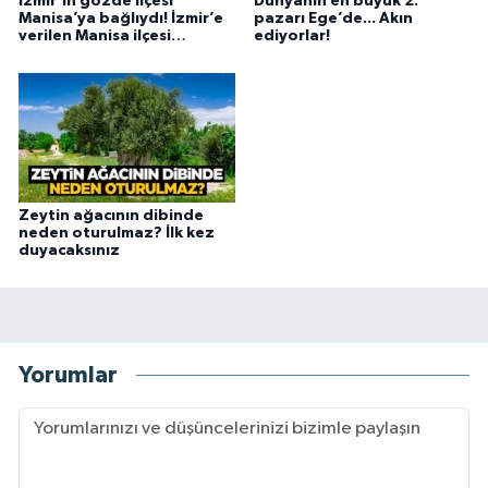
İzmir’in gözde ilçesi
Dünyanın en büyük 2.
Manisa’ya bağlıydı! İzmir’e
pazarı Ege’de... Akın
verilen Manisa ilçesi…
ediyorlar!
Zeytin ağacının dibinde
neden oturulmaz? İlk kez
duyacaksınız
Yorumlar