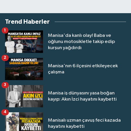
Trend Haberler
1
Manisa'da kanlı olay! Baba ve
oğlunu motosikletle takip edip
kurşun yağdırdı
2
Manisa'nın 6 ilçesini etkileyecek
çalışma
3
Manisa iş dünyasını yasa boğan
kayıp: Akın İzci hayatını kaybetti
4
Manisalı uzman çavuş feci kazada
hayatını kaybetti