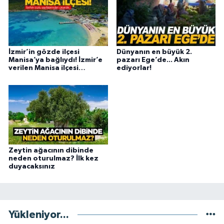
İzmir’in gözde ilçesi
Dünyanın en büyük 2.
Manisa’ya bağlıydı! İzmir’e
pazarı Ege’de... Akın
verilen Manisa ilçesi…
ediyorlar!
Zeytin ağacının dibinde
neden oturulmaz? İlk kez
duyacaksınız
Yükleniyor...