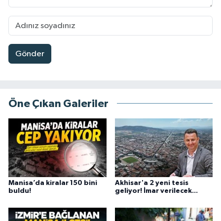
Gönder
Öne Çıkan Galeriler
Manisa’da kiralar 150 bini
Akhisar'a 2 yeni tesis
buldu!
geliyor! İmar verilecek...