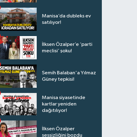
Manisa’da dubleks ev
satılıyor!
İlksen Özalper’e ‘parti
meclisi’ şoku!
Semih Balaban'a Yılmaz
Güney tepkisi!
Manisa siyasetinde
kartlar yeniden
dağıtılıyor!
İlksen Özalper
sessizliğini bozdu