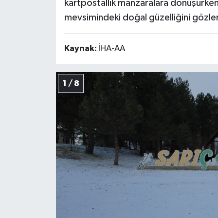
kartpostallık manzaralara dönüşürken,
mevsimindeki doğal güzelliğini gözle
Kaynak:
İHA-AA
1 / 8