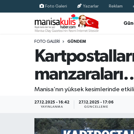
Foto Galeri
Yazarlar
Reklam
Asayiş
Yunusemre Nöbetçi Eczaneler
Gün
Ege Haberleri
Yunusemre Hava Durumu
FOTO GALERI
GÜNDEM
Kartpostallar
Ekonomi
Yunusemre Trafik Yoğunluk Haritası
manzaraları
Genel
Süper Lig Puan Durumu ve Fikstür
Gündem
Tüm Manşetler
Manisa’nın yüksek kesimlerinde etkili
Resmi İlan
Son Dakika Haberleri
27.12.2025 - 16:42
27.12.2025 - 17:06
YAYINLANMA
GÜNCELLEME
Siyaset
Haber Arşivi
Spor