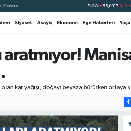
e-Gazete
EURO
55,0317
%-0.
STERLİN
64,2463
%0.
dem
Siyaset
Asayiş
Ekonomi
Ege Haberleri
Yaş
GRAM ALTIN
6510.40
%0.4
BİST100
13.799
%7
BITCOIN
64.225,61
%-0.
ı aratmıyor! Manis
DOLAR
47,7143
%0.
…
 olan kar yağışı, doğayı beyaza bürürken ortaya k
Y