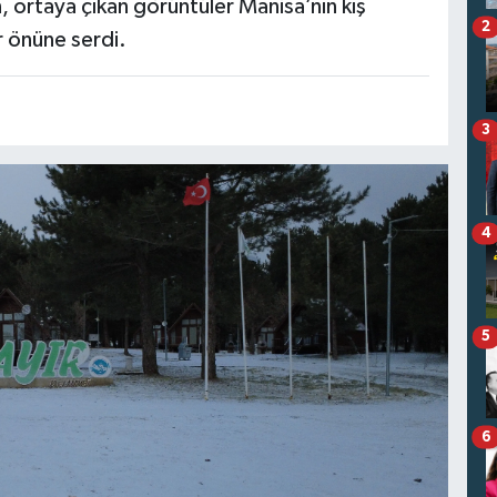
 ortaya çıkan görüntüler Manisa’nın kış
2
r önüne serdi.
3
4
5
6