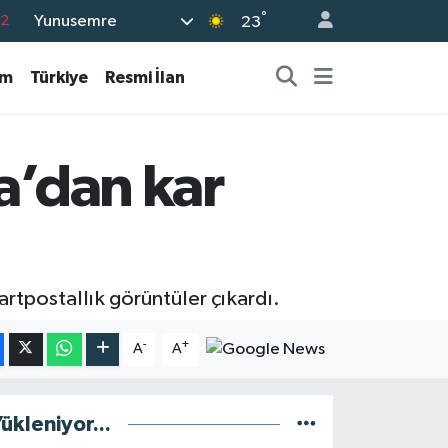
°
Yunusemre
02
23
07
am
Türkiye
Resmi İlan
5
0
63
a’dan kar
16
artpostallık görüntüler çıkardı.
-
+
A
A
ükleniyor...