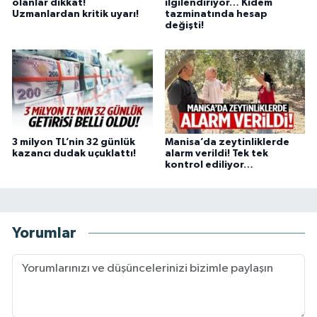
olanlar dikkat!
ilgilendiriyor… Kıdem
Uzmanlardan kritik uyarı!
tazminatında hesap
değişti!
3 milyon TL’nin 32 günlük
Manisa’da zeytinliklerde
kazancı dudak uçuklattı!
alarm verildi! Tek tek
kontrol ediliyor…
Yorumlar