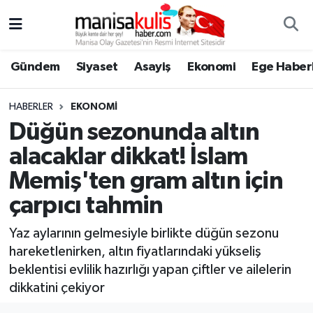
Asayiş
Yunusemre Nöbetçi Eczaneler
Gündem
Siyaset
Asayiş
Ekonomi
Ege Haberl
Ege Haberleri
Yunusemre Hava Durumu
HABERLER
EKONOMI
Ekonomi
Yunusemre Trafik Yoğunluk Haritası
Düğün sezonunda altın
alacaklar dikkat! İslam
Genel
Süper Lig Puan Durumu ve Fikstür
Memiş'ten gram altın için
Gündem
Tüm Manşetler
çarpıcı tahmin
Resmi İlan
Son Dakika Haberleri
Yaz aylarının gelmesiyle birlikte düğün sezonu
hareketlenirken, altın fiyatlarındaki yükseliş
Siyaset
Haber Arşivi
beklentisi evlilik hazırlığı yapan çiftler ve ailelerin
dikkatini çekiyor
Spor