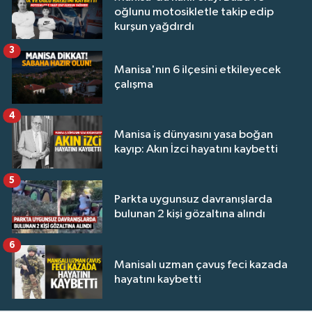
oğlunu motosikletle takip edip
kurşun yağdırdı
3
Manisa'nın 6 ilçesini etkileyecek
çalışma
4
Manisa iş dünyasını yasa boğan
kayıp: Akın İzci hayatını kaybetti
5
Parkta uygunsuz davranışlarda
bulunan 2 kişi gözaltına alındı
6
Manisalı uzman çavuş feci kazada
hayatını kaybetti