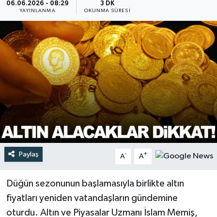
06.06.2026 - 08:29
3 DK
YAYINLANMA
OKUNMA SÜRESI
Türkiye
Yaşam
Paylaş
-
+
A
A
Düğün sezonunun başlamasıyla birlikte altın
fiyatları yeniden vatandaşların gündemine
oturdu. Altın ve Piyasalar Uzmanı İslam Memiş,