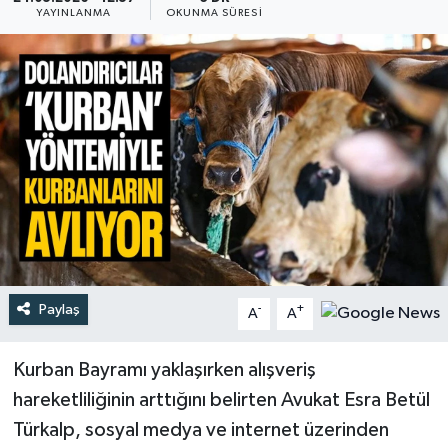
YAYINLANMA
OKUNMA SÜRESI
Türkiye
Yaşam
Paylaş
-
+
A
A
Kurban Bayramı yaklaşırken alışveriş
hareketliliğinin arttığını belirten Avukat Esra Betül
Türkalp, sosyal medya ve internet üzerinden