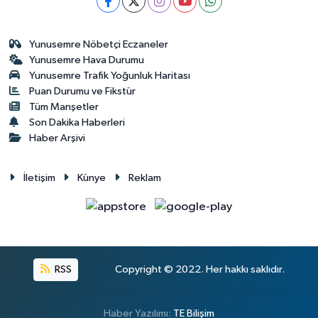
Yunusemre Nöbetçi Eczaneler
Yunusemre Hava Durumu
Yunusemre Trafik Yoğunluk Haritası
Puan Durumu ve Fikstür
Tüm Manşetler
Son Dakika Haberleri
Haber Arşivi
İletişim
Künye
Reklam
RSS
Copyright © 2022. Her hakkı saklıdır.
Haber Yazılımı:
TE Bilişim