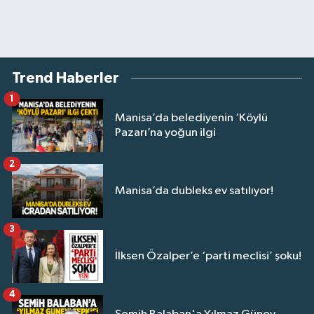
Trend Haberler
1
Manisa’da belediyenin ‘Köylü
Pazarı’na yoğun ilgi
2
Manisa’da dubleks ev satılıyor!
3
İlksen Özalper’e ‘parti meclisi’ şoku!
4