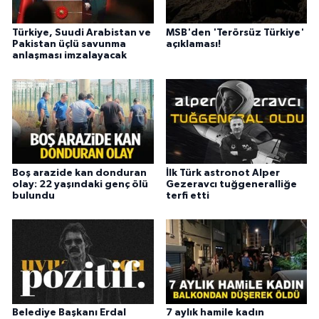
Türkiye, Suudi Arabistan ve
MSB'den 'Terörsüz Türkiye'
Pakistan üçlü savunma
açıklaması!
anlaşması imzalayacak
Boş arazide kan donduran
İlk Türk astronot Alper
olay: 22 yaşındaki genç ölü
Gezeravcı tuğgeneralliğe
bulundu
terfi etti
Belediye Başkanı Erdal
7 aylık hamile kadın