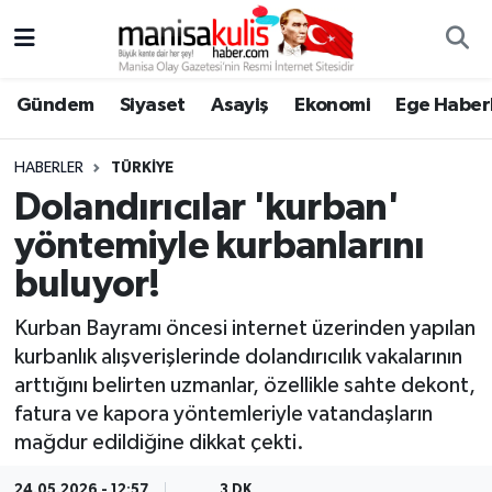
Asayiş
Yunusemre Nöbetçi Eczaneler
Gündem
Siyaset
Asayiş
Ekonomi
Ege Haberl
Ege Haberleri
Yunusemre Hava Durumu
HABERLER
TÜRKIYE
Ekonomi
Yunusemre Trafik Yoğunluk Haritası
Dolandırıcılar 'kurban'
yöntemiyle kurbanlarını
Genel
Süper Lig Puan Durumu ve Fikstür
buluyor!
Gündem
Tüm Manşetler
Kurban Bayramı öncesi internet üzerinden yapılan
kurbanlık alışverişlerinde dolandırıcılık vakalarının
Resmi İlan
Son Dakika Haberleri
arttığını belirten uzmanlar, özellikle sahte dekont,
fatura ve kapora yöntemleriyle vatandaşların
Siyaset
Haber Arşivi
mağdur edildiğine dikkat çekti.
Spor
24.05.2026 - 12:57
3 DK