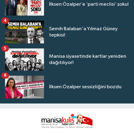
İlksen Özalper’e ‘parti meclisi’ şoku!
4
Semih Balaban'a Yılmaz Güney
tepkisi!
5
Manisa siyasetinde kartlar yeniden
dağıtılıyor!
6
İlksen Özalper sessizliğini bozdu