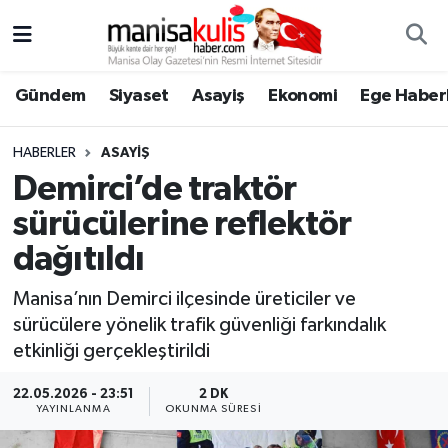
Asayiş
Yunusemre Nöbetçi Eczaneler
Gündem
Siyaset
Asayiş
Ekonomi
Ege Haberl
Ege Haberleri
Yunusemre Hava Durumu
HABERLER
ASAYIŞ
Ekonomi
Yunusemre Trafik Yoğunluk Haritası
Demirci’de traktör
sürücülerine reflektör
Genel
Süper Lig Puan Durumu ve Fikstür
dağıtıldı
Gündem
Tüm Manşetler
Manisa’nın Demirci ilçesinde üreticiler ve
sürücülere yönelik trafik güvenliği farkındalık
Resmi İlan
Son Dakika Haberleri
etkinliği gerçekleştirildi
Siyaset
Haber Arşivi
22.05.2026 - 23:51
2 DK
YAYINLANMA
OKUNMA SÜRESI
Spor