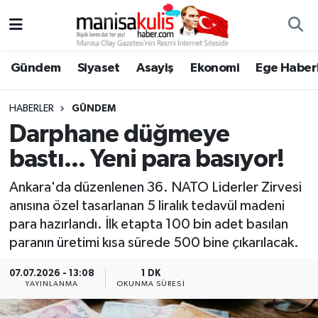
Asayiş
Yunusemre Nöbetçi Eczaneler
Gündem
Siyaset
Asayiş
Ekonomi
Ege Haberl
Ege Haberleri
Yunusemre Hava Durumu
HABERLER
GÜNDEM
Ekonomi
Yunusemre Trafik Yoğunluk Haritası
Darphane düğmeye
bastı... Yeni para basıyor!
Genel
Süper Lig Puan Durumu ve Fikstür
Ankara'da düzenlenen 36. NATO Liderler Zirvesi
Gündem
Tüm Manşetler
anısına özel tasarlanan 5 liralık tedavül madeni
para hazırlandı. İlk etapta 100 bin adet basılan
Resmi İlan
Son Dakika Haberleri
paranın üretimi kısa sürede 500 bine çıkarılacak.
Siyaset
Haber Arşivi
07.07.2026 - 13:08
1 DK
YAYINLANMA
OKUNMA SÜRESI
Spor