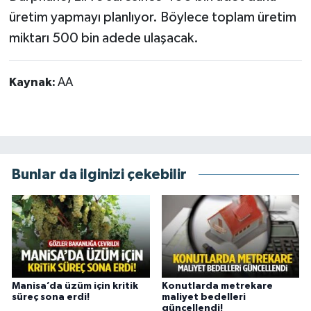
üretim yapmayı planlıyor. Böylece toplam üretim
miktarı 500 bin adede ulaşacak.
Kaynak:
AA
Bunlar da ilginizi çekebilir
Manisa’da üzüm için kritik
Konutlarda metrekare
süreç sona erdi!
maliyet bedelleri
güncellendi!