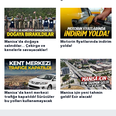
Manisa’da doğaya
Motorin fiyatlarında indirim
salındılar… Çekirge ve
yolda!
kenelerle savaşacaklar!
Manisa'da kent merkezi
Manisa için yeni tahmin
trafiğe kapatıldı! Sürücüler
geldi! Esir alacak!
bu yolları kullanamayacak