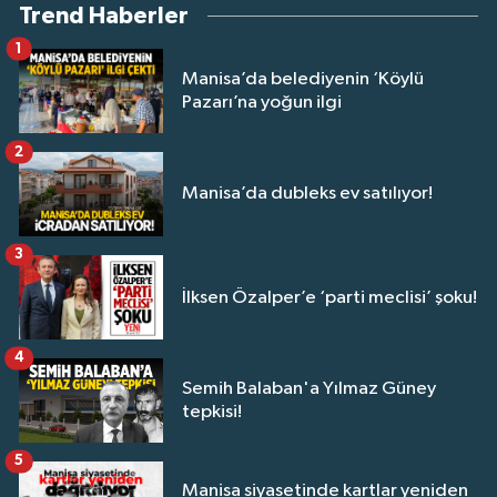
Trend Haberler
1
Manisa’da belediyenin ‘Köylü
Pazarı’na yoğun ilgi
2
Manisa’da dubleks ev satılıyor!
3
İlksen Özalper’e ‘parti meclisi’ şoku!
4
Semih Balaban'a Yılmaz Güney
tepkisi!
5
Manisa siyasetinde kartlar yeniden