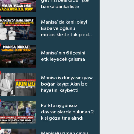
getirisi belli oldu! İşte
banka banka liste
Manisa'da kanlı olay!
Baba ve oğlunu
motosikletle takip edip
kurşun yağdırdı
Manisa'nın 6 ilçesini
etkileyecek çalışma
Manisa iş dünyasını yasa
boğan kayıp: Akın İzci
hayatını kaybetti
Parkta uygunsuz
davranışlarda bulunan 2
kişi gözaltına alındı
Manisalı uzman çavuş