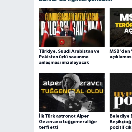
Türkiye, Suudi Arabistan ve
MSB'den '
Pakistan üçlü savunma
açıklaması
anlaşması imzalayacak
İlk Türk astronot Alper
Belediye 
Gezeravcı tuğgeneralliğe
Beşikçioğl
terfi etti
pozitif çık