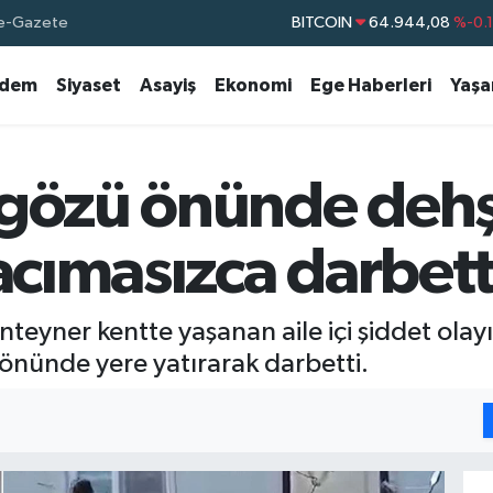
e-Gazete
BITCOIN
64.944,08
%-0.
DOLAR
47,7436
%0.
dem
Siyaset
Asayiş
Ekonomi
Ege Haberleri
Yaş
EURO
55,2510
%0.
STERLİN
64,4811
%0.
GRAM ALTIN
6660.55
%0.
 gözü önünde dehş
BİST100
13.779
%-
 acımasızca darbett
teyner kentte yaşanan aile içi şiddet olayı i
 önünde yere yatırarak darbetti.