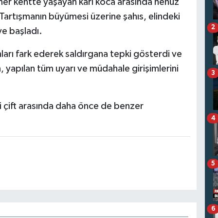
er kentte yaşayan karı koca arasında henüz
 Tartışmanın büyümesi üzerine şahıs, elindeki
2
ye başladı.
arı fark ederek saldırgana tepki gösterdi ve
, yapılan tüm uyarı ve müdahale girişimlerini
3
bi çift arasında daha önce de benzer
4
5
6