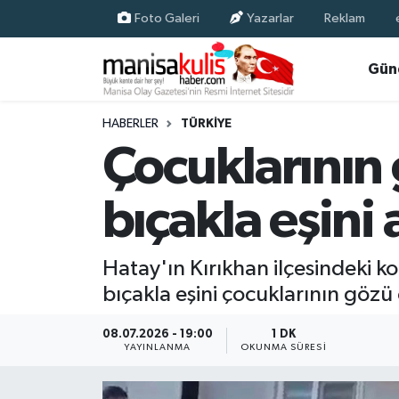
Foto Galeri
Yazarlar
Reklam
Asayiş
Yunusemre Nöbetçi Eczaneler
Gün
Ege Haberleri
Yunusemre Hava Durumu
HABERLER
TÜRKIYE
Çocuklarının
Ekonomi
Yunusemre Trafik Yoğunluk Haritası
bıçakla eşini
Genel
Süper Lig Puan Durumu ve Fikstür
Gündem
Tüm Manşetler
Hatay'ın Kırıkhan ilçesindeki kon
bıçakla eşini çocuklarının gözü
Resmi İlan
Son Dakika Haberleri
08.07.2026 - 19:00
1 DK
Siyaset
Haber Arşivi
YAYINLANMA
OKUNMA SÜRESI
Spor