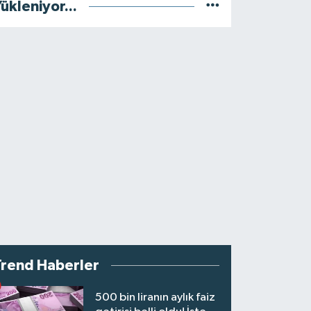
ükleniyor...
Trend Haberler
500 bin liranın aylık faiz