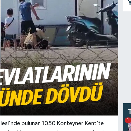
Y
1
allesi'nde bulunan 1050 Konteyner Kent'te