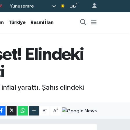
°
Yunusemre
18
36
18
am
Türkiye
Resmi İlan
32
38
03
et! Elindeki
14
i
nfial yarattı. Şahıs elindeki
-
+
A
A