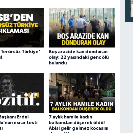
Terörsüz Türkiye'
Boş arazide kan donduran
!
olay: 22 yaşındaki genç ölü
bulundu
Başkanı Erdal
7 aylık hamile kadın
u’nun esrar testi
balkondan düşerek öldü!
tı
Abisi gelir gelmez kocasını