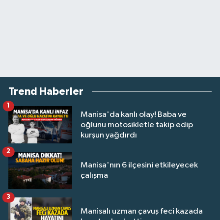
Trend Haberler
1
Manisa'da kanlı olay! Baba ve
oğlunu motosikletle takip edip
kurşun yağdırdı
2
Manisa'nın 6 ilçesini etkileyecek
çalışma
3
Manisalı uzman çavuş feci kazada