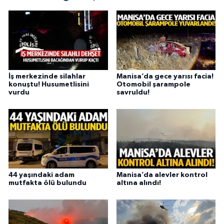
İş merkezinde silahlar
Manisa’da gece yarısı facia!
konuştu! Husumetlisini
Otomobil şarampole
vurdu
savruldu!
44 yaşındaki adam
Manisa’da alevler kontrol
mutfakta ölü bulundu
altına alındı!