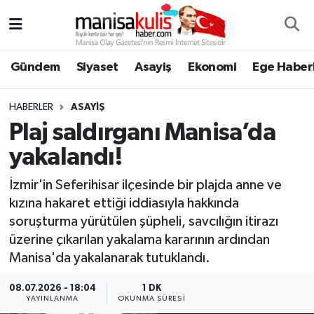
Asayiş
Yunusemre Nöbetçi Eczaneler
Gündem
Siyaset
Asayiş
Ekonomi
Ege Haberl
Ege Haberleri
Yunusemre Hava Durumu
HABERLER
ASAYIŞ
Ekonomi
Yunusemre Trafik Yoğunluk Haritası
Plaj saldırganı Manisa’da
yakalandı!
Genel
Süper Lig Puan Durumu ve Fikstür
İzmir'in Seferihisar ilçesinde bir plajda anne ve
Gündem
Tüm Manşetler
kızına hakaret ettiği iddiasıyla hakkında
soruşturma yürütülen şüpheli, savcılığın itirazı
Resmi İlan
Son Dakika Haberleri
üzerine çıkarılan yakalama kararının ardından
Manisa'da yakalanarak tutuklandı.
Siyaset
Haber Arşivi
08.07.2026 - 18:04
1 DK
YAYINLANMA
OKUNMA SÜRESI
Spor