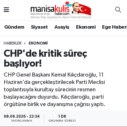
Asayiş
Yunusemre Nöbetçi Eczaneler
Gündem
Siyaset
Asayiş
Ekonomi
Ege Haberl
Ege Haberleri
Yunusemre Hava Durumu
HABERLER
EKONOMI
Ekonomi
Yunusemre Trafik Yoğunluk Haritası
CHP'de kritik süreç
başlıyor!
Genel
Süper Lig Puan Durumu ve Fikstür
CHP Genel Başkanı Kemal Kılıçdaroğlu, 11
Gündem
Tüm Manşetler
Haziran'da gerçekleştirilecek Parti Meclisi
toplantısıyla kurultay sürecinin resmen
Resmi İlan
Son Dakika Haberleri
başlayacağını duyurdu. Kılıçdaroğlu, parti
örgütüne birlik ve dayanışma çağrısı yaptı.
Siyaset
Haber Arşivi
08.06.2026 - 23:34
1 DK
YAYINLANMA
OKUNMA SÜRESI
Spor