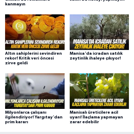
kanmayın
Altın sahiplerini sevindiren
Manisa'da icradan satılık
rekor! Kritik veri öncesi
zeytinlik ihaleye çıkıyor!
zirve geldi
Milyonlarca çalışanı
Manisalı üreticilere acil
ilgilendiriyor! Yargıtay'dan
uyarı! İlaçlama yapmayan
prim kararı
zarar edebilir