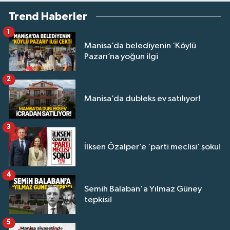
Trend Haberler
1
Manisa’da belediyenin ‘Köylü
Pazarı’na yoğun ilgi
2
Manisa’da dubleks ev satılıyor!
3
İlksen Özalper’e ‘parti meclisi’ şoku!
4
Semih Balaban'a Yılmaz Güney
tepkisi!
5