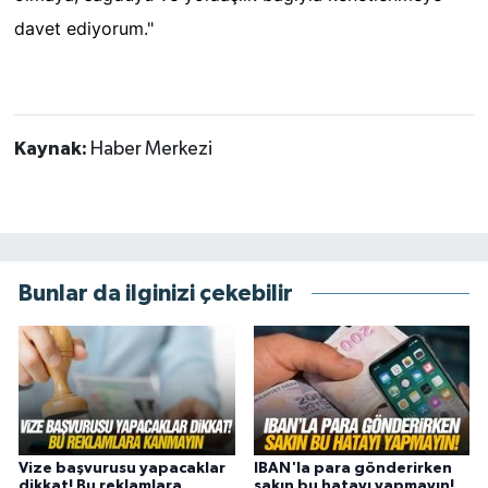
davet ediyorum."
Kaynak:
Haber Merkezi
Bunlar da ilginizi çekebilir
Vize başvurusu yapacaklar
IBAN'la para gönderirken
dikkat! Bu reklamlara
sakın bu hatayı yapmayın!