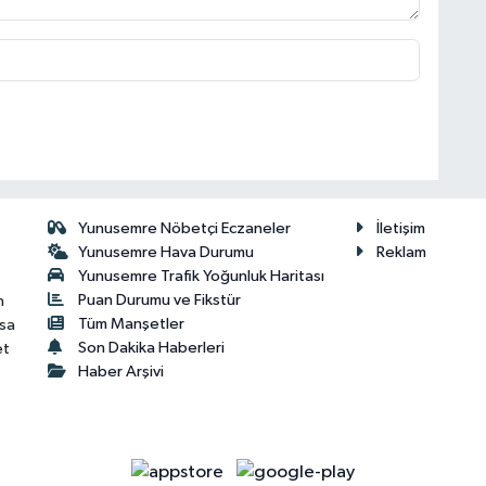
Yunusemre Nöbetçi Eczaneler
İletişim
Yunusemre Hava Durumu
Reklam
Yunusemre Trafik Yoğunluk Haritası
Puan Durumu ve Fikstür
n
Tüm Manşetler
isa
Son Dakika Haberleri
et
Haber Arşivi