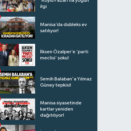
‘Köylü Pazarı’na yoğun
ilgi
Manisa’da dubleks ev
satılıyor!
İlksen Özalper’e ‘parti
meclisi’ şoku!
Semih Balaban'a Yılmaz
Güney tepkisi!
Manisa siyasetinde
kartlar yeniden
dağıtılıyor!