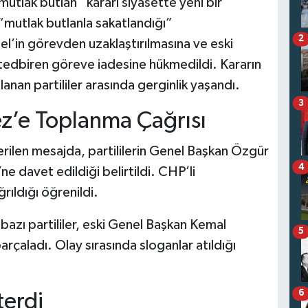
mutlak butlan” kararı siyasette yeni bir
 “mutlak butlanla sakatlandığı”
2
l’in görevden uzaklaştırılmasına ve eski
tedbiren göreve iadesine hükmedildi. Kararın
an partililer arasında gerginlik yaşandı.
3
’e Toplanma Çağrısı
rilen mesajda, partililerin Genel Başkan Özgür
4
e davet edildiği belirtildi. CHP’li
rıldığı öğrenildi.
zı partililer, eski Genel Başkan Kemal
5
arçaladı. Olay sırasında sloganlar atıldığı
6
terdi