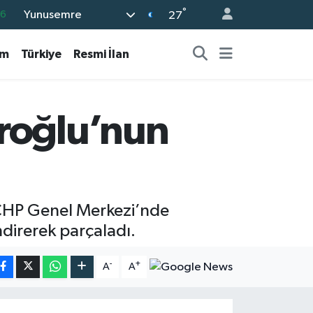
°
16
Yunusemre
27
06
am
Türkiye
Resmi İlan
02
.2
12
roğlu’nun
0
 CHP Genel Merkezi’nde
ndirerek parçaladı.
-
+
A
A