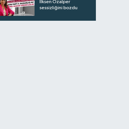
İlksen Özalper
sessizliğini bozdu