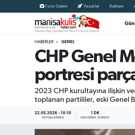
Foto Galeri
Yazarlar
Reklam
Asayiş
Yunusemre Nöbetçi Eczaneler
Gün
Ege Haberleri
Yunusemre Hava Durumu
HABERLER
GENEL
CHP Genel Me
Ekonomi
Yunusemre Trafik Yoğunluk Haritası
portresi parç
Genel
Süper Lig Puan Durumu ve Fikstür
Gündem
Tüm Manşetler
2023 CHP kurultayına ilişkin v
toplanan partililer, eski Genel
Resmi İlan
Son Dakika Haberleri
22.05.2026 - 10:10
1 DK
Siyaset
Haber Arşivi
YAYINLANMA
OKUNMA SÜRESI
Spor