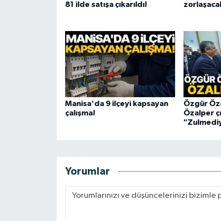
81 ilde satışa çıkarıldı!
zorlaşaca
Manisa'da 9 ilçeyi kapsayan
Özgür Öze
çalışma!
Özalper çı
"Zulmediy
Yorumlar