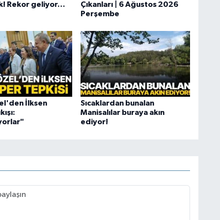
k! Rekor geliyor…
Çıkanları | 6 Ağustos 2026
Perşembe
l'den İlksen
Sıcaklardan bunalan
kışı:
Manisalılar buraya akın
orlar"
ediyor!