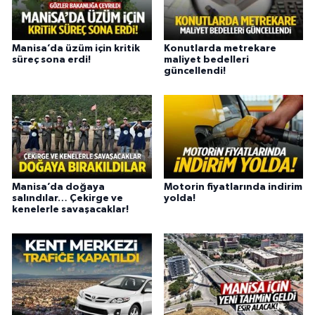
Manisa’da üzüm için kritik
Konutlarda metrekare
süreç sona erdi!
maliyet bedelleri
güncellendi!
Manisa’da doğaya
Motorin fiyatlarında indirim
salındılar… Çekirge ve
yolda!
kenelerle savaşacaklar!