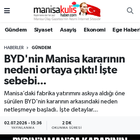
Asayiş
Yunusemre Nöbetçi Eczaneler
Gündem
Siyaset
Asayiş
Ekonomi
Ege Haberl
Ege Haberleri
Yunusemre Hava Durumu
HABERLER
GÜNDEM
Ekonomi
Yunusemre Trafik Yoğunluk Haritası
BYD'nin Manisa kararının
nedeni ortaya çıktı! İşte
Genel
Süper Lig Puan Durumu ve Fikstür
sebebi...
Gündem
Tüm Manşetler
Manisa’daki fabrika yatırımını askıya aldığı öne
sürülen BYD'nin kararının arkasındaki neden
Resmi İlan
Son Dakika Haberleri
netleşmeye başladı. İşte detaylar…
Siyaset
Haber Arşivi
02.07.2026 - 15:36
2 DK
YAYINLANMA
OKUNMA SÜRESI
Spor