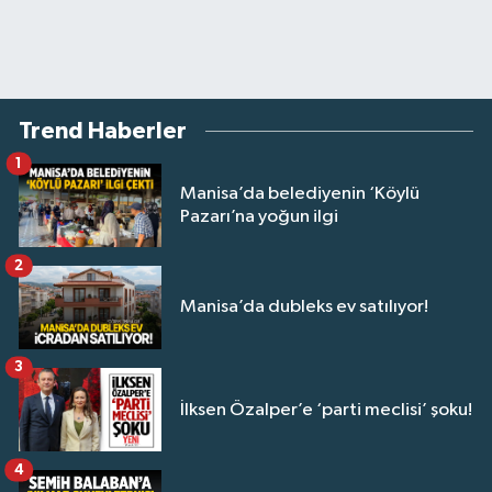
Trend Haberler
1
Manisa’da belediyenin ‘Köylü
Pazarı’na yoğun ilgi
2
Manisa’da dubleks ev satılıyor!
3
İlksen Özalper’e ‘parti meclisi’ şoku!
4