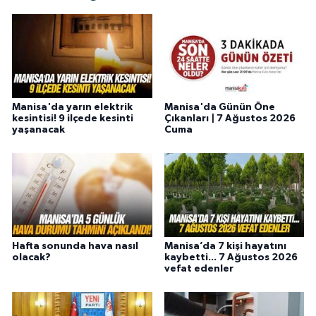
Manisa'da yarın elektrik
Manisa'da Günün Öne
kesintisi! 9 ilçede kesinti
Çıkanları | 7 Ağustos 2026
yaşanacak
Cuma
Hafta sonunda hava nasıl
Manisa’da 7 kişi hayatını
olacak?
kaybetti... 7 Ağustos 2026
vefat edenler