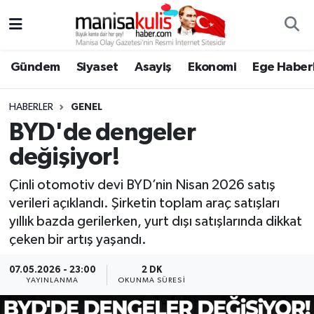
Asayiş
Yunusemre Nöbetçi Eczaneler
Gündem
Siyaset
Asayiş
Ekonomi
Ege Haberl
Ege Haberleri
Yunusemre Hava Durumu
HABERLER
GENEL
Ekonomi
Yunusemre Trafik Yoğunluk Haritası
BYD'de dengeler
değişiyor!
Genel
Süper Lig Puan Durumu ve Fikstür
Çinli otomotiv devi BYD’nin Nisan 2026 satış
Gündem
Tüm Manşetler
verileri açıklandı. Şirketin toplam araç satışları
yıllık bazda gerilerken, yurt dışı satışlarında dikkat
Resmi İlan
Son Dakika Haberleri
çeken bir artış yaşandı.
Siyaset
Haber Arşivi
07.05.2026 - 23:00
2 DK
YAYINLANMA
OKUNMA SÜRESI
Spor