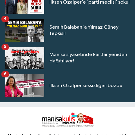
İlksen Özalper’e ‘parti meclisi’ şoku!
4
Semih Balaban'a Yılmaz Güney
tepkisi!
5
Manisa siyasetinde kartlar yeniden
dağıtılıyor!
6
İlksen Özalper sessizliğini bozdu