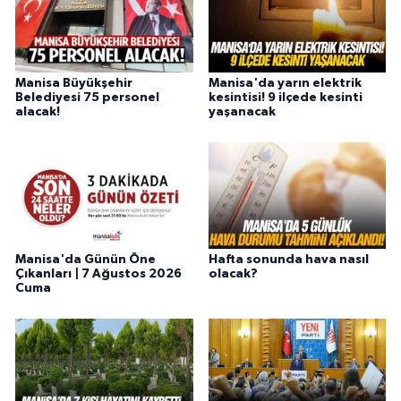
Manisa Büyükşehir
Manisa'da yarın elektrik
Belediyesi 75 personel
kesintisi! 9 ilçede kesinti
alacak!
yaşanacak
Manisa'da Günün Öne
Hafta sonunda hava nasıl
Çıkanları | 7 Ağustos 2026
olacak?
Cuma