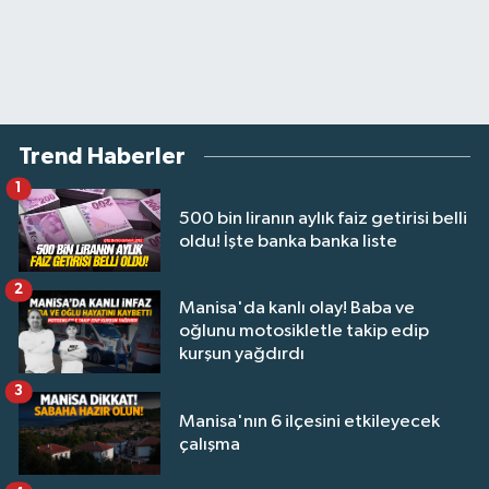
Trend Haberler
1
500 bin liranın aylık faiz getirisi belli
oldu! İşte banka banka liste
2
Manisa'da kanlı olay! Baba ve
oğlunu motosikletle takip edip
kurşun yağdırdı
3
Manisa'nın 6 ilçesini etkileyecek
çalışma