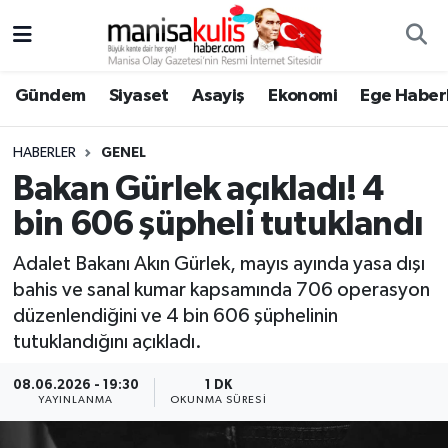
Asayiş
Yunusemre Nöbetçi Eczaneler
Gündem
Siyaset
Asayiş
Ekonomi
Ege Haberl
Ege Haberleri
Yunusemre Hava Durumu
HABERLER
GENEL
Ekonomi
Yunusemre Trafik Yoğunluk Haritası
Bakan Gürlek açıkladı! 4
bin 606 şüpheli tutuklandı
Genel
Süper Lig Puan Durumu ve Fikstür
Adalet Bakanı Akın Gürlek, mayıs ayında yasa dışı
Gündem
Tüm Manşetler
bahis ve sanal kumar kapsamında 706 operasyon
düzenlendiğini ve 4 bin 606 şüphelinin
Resmi İlan
Son Dakika Haberleri
tutuklandığını açıkladı.
Siyaset
Haber Arşivi
08.06.2026 - 19:30
1 DK
YAYINLANMA
OKUNMA SÜRESI
Spor