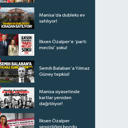
Manisa’da dubleks ev
satılıyor!
İlksen Özalper’e ‘parti
meclisi’ şoku!
Semih Balaban'a Yılmaz
Güney tepkisi!
Manisa siyasetinde
kartlar yeniden
dağıtılıyor!
İlksen Özalper
sessizliğini bozdu