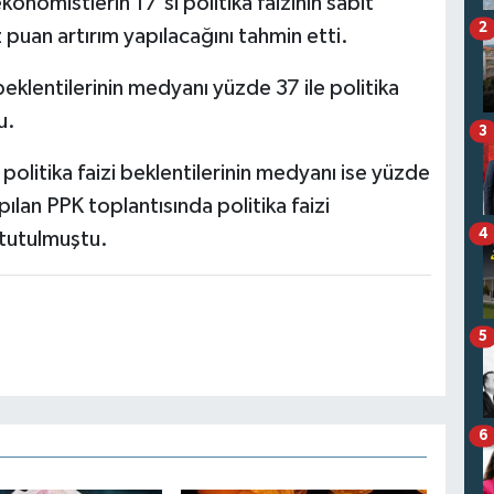
konomistlerin 17'si politika faizinin sabit
2
puan artırım yapılacağını tahmin etti.
eklentilerinin medyanı yüzde 37 ile politika
u.
3
politika faizi beklentilerinin medyanı ise yüzde
ılan PPK toplantısında politika faizi
4
 tutulmuştu.
5
6