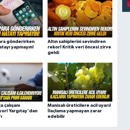
ara gönderirken
Altın sahiplerini sevindiren
hatayı yapmayın!
rekor! Kritik veri öncesi zirve
geldi
a çalışanı
Manisalı üreticilere acil uyarı!
iyor! Yargıtay'dan
İlaçlama yapmayan zarar
ı
edebilir