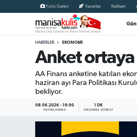
Foto Galeri
Yazarlar
Reklam
Asayiş
Yunusemre Nöbetçi Eczaneler
Gün
Ege Haberleri
Yunusemre Hava Durumu
HABERLER
EKONOMI
Anket ortaya 
Ekonomi
Yunusemre Trafik Yoğunluk Haritası
Genel
Süper Lig Puan Durumu ve Fikstür
AA Finans anketine katılan ek
haziran ayı Para Politikası Kuru
Gündem
Tüm Manşetler
bekliyor.
Resmi İlan
Son Dakika Haberleri
08.06.2026 - 19:00
1 DK
YAYINLANMA
OKUNMA SÜRESI
Siyaset
Haber Arşivi
Spor