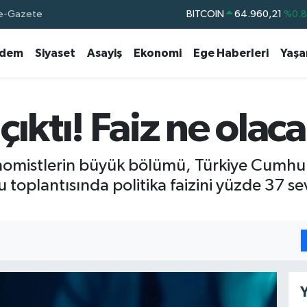
e-Gazete
BITCOIN
64.960,21
%0.
DOLAR
47,7436
%0.
dem
Siyaset
Asayiş
Ekonomi
Ege Haberleri
Yaş
EURO
55,2510
%0.
STERLİN
64,4811
%0.
GRAM ALTIN
6648.99
%2.
çıktı! Faiz ne olac
BİST100
13.773
%-
onomistlerin büyük bölümü, Türkiye Cumhu
lu toplantısında politika faizini yüzde 37 s
Y