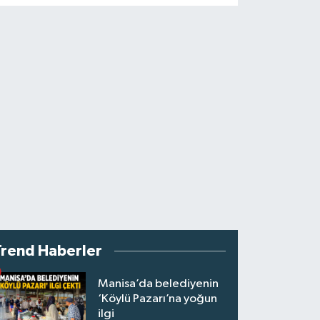
Trend Haberler
Manisa’da belediyenin
‘Köylü Pazarı’na yoğun
ilgi