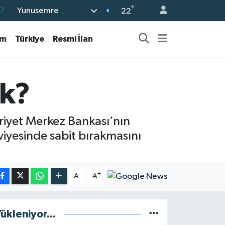
°
Yunusemre
87
22
18
am
Türkiye
Resmi İlan
32
38
59
ak?
19
riyet Merkez Bankası’nın
eviyesinde sabit bırakmasını
-
+
A
A
ükleniyor...