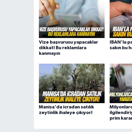
Vize başvurusu yapacaklar
IBAN'la p
dikkat! Bu reklamlara
sakın bu 
kanmayın
Manisa'da icradan satılık
Milyonlarc
zeytinlik ihaleye çıkıyor!
ilgilendir
prim karar