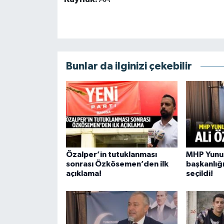
Bunlar da ilginizi çekebilir
Özalper’in tutuklanması
MHP Yunu
sonrası Özkösemen’den ilk
başkanlığ
açıklama!
seçildi!