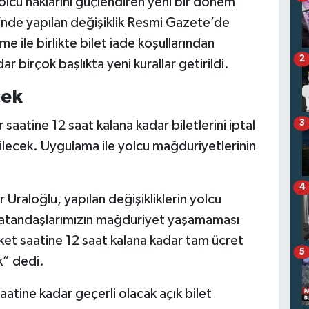
olcu haklarını güçlendiren yeni bir dönem
’nde yapılan değişiklik Resmi Gazete’de
 ile birlikte bilet iade koşullarından
2
r birçok başlıkta yeni kurallar getirildi.
cek
aatine 12 saat kalana kadar biletlerini iptal
3
ilecek. Uygulama ile yolcu mağduriyetlerinin
4
Uraloğlu, yapılan değişikliklerin yolcu
 “Vatandaşlarımızın mağduriyet yaşamaması
ket saatine 12 saat kalana kadar tam ücret
5
k” dedi.
tine kadar geçerli olacak açık bilet