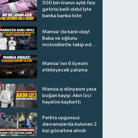
500 bin liranın aylık faiz
getirisi belli oldu! İşte
banka banka liste
Manisa'da kanlı olay!
Baba ve oğlunu
motosikletle takip edip
kurşun yağdırdı
Manisa'nın 6 ilçesini
etkileyecek çalışma
Manisa iş dünyasını yasa
boğan kayıp: Akın İzci
hayatını kaybetti
Parkta uygunsuz
davranışlarda bulunan 2
kişi gözaltına alındı