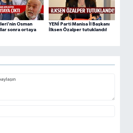
lleri’nin Osman
YENİ Parti Manisa İl Başkanı
llar sonra ortaya
İlksen Özalper tutuklandı!