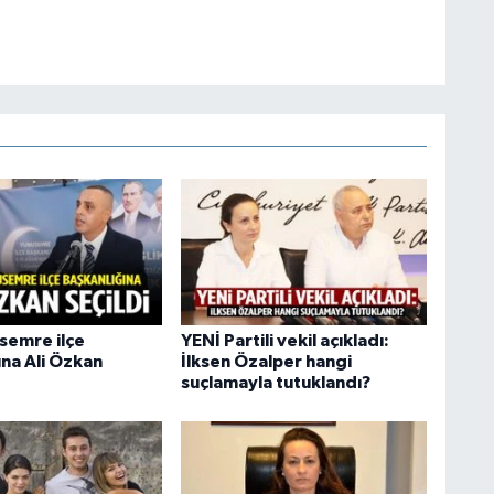
semre ilçe
YENİ Partili vekil açıkladı:
ına Ali Özkan
İlksen Özalper hangi
suçlamayla tutuklandı?