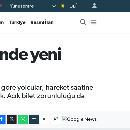
°
18
Yunusemre
38
18
am
Türkiye
Resmi İlan
32
38
03
inde yeni
14
 göre yolcular, hareket saatine
ek. Açık bilet zorunluluğu da
-
+
A
A