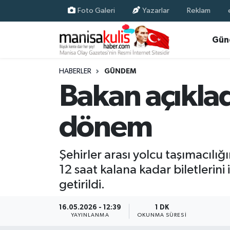
Foto Galeri
Yazarlar
Reklam
Asayiş
Yunusemre Nöbetçi Eczaneler
Gün
Ege Haberleri
Yunusemre Hava Durumu
HABERLER
GÜNDEM
Bakan açıklad
Ekonomi
Yunusemre Trafik Yoğunluk Haritası
dönem
Genel
Süper Lig Puan Durumu ve Fikstür
Gündem
Tüm Manşetler
Şehirler arası yolcu taşımacılı
12 saat kalana kadar biletlerini
Resmi İlan
Son Dakika Haberleri
getirildi.
Siyaset
Haber Arşivi
16.05.2026 - 12:39
1 DK
YAYINLANMA
OKUNMA SÜRESI
Spor