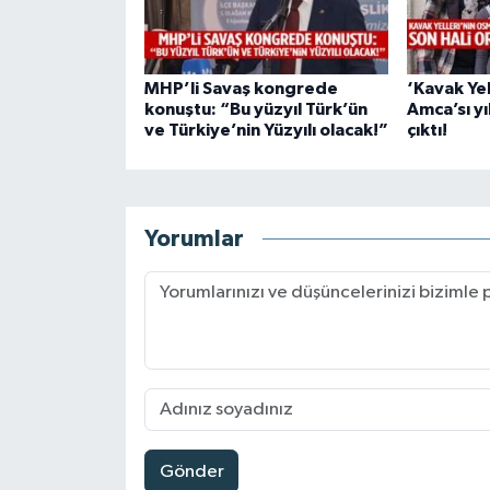
MHP’li Savaş kongrede
‘Kavak Ye
konuştu: “Bu yüzyıl Türk’ün
Amca’sı yı
ve Türkiye’nin Yüzyılı olacak!”
çıktı!
Yorumlar
Gönder