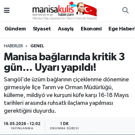
Asayiş
Yunusemre Nöbetçi Eczaneler
Gündem
Siyaset
Asayiş
Ekonomi
Ege Haberl
Ege Haberleri
Yunusemre Hava Durumu
HABERLER
GENEL
Ekonomi
Yunusemre Trafik Yoğunluk Haritası
Manisa bağlarında kritik 3
gün… Uyarı yapıldı!
Genel
Süper Lig Puan Durumu ve Fikstür
Sarıgöl’de üzüm bağlarının çiçeklenme dönemine
Gündem
Tüm Manşetler
girmesiyle İlçe Tarım ve Orman Müdürlüğü,
külleme, mildiyö ve kurşuni küfe karşı 16-18 Mayıs
Resmi İlan
Son Dakika Haberleri
tarihleri arasında ruhsatlı ilaçlama yapılması
gerektiğini duyurdu.
Siyaset
Haber Arşivi
16.05.2026 - 12:02
1 DK
YAYINLANMA
OKUNMA SÜRESI
Spor