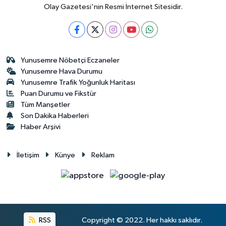
Olay Gazetesi'nin Resmi İnternet Sitesidir.
Yunusemre Nöbetçi Eczaneler
Yunusemre Hava Durumu
Yunusemre Trafik Yoğunluk Haritası
Puan Durumu ve Fikstür
Tüm Manşetler
Son Dakika Haberleri
Haber Arşivi
İletişim
Künye
Reklam
RSS
Copyright © 2022. Her hakkı saklıdır.