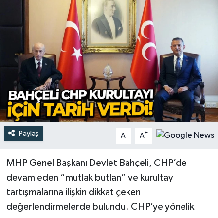
Türkiye
Yaşam
Paylaş
-
+
A
A
MHP Genel Başkanı Devlet Bahçeli, CHP’de
devam eden “mutlak butlan” ve kurultay
tartışmalarına ilişkin dikkat çeken
değerlendirmelerde bulundu. CHP’ye yönelik