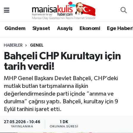
Asayiş
Yunusemre Nöbetçi Eczaneler
Gündem
Siyaset
Asayiş
Ekonomi
Ege Haberl
Ege Haberleri
Yunusemre Hava Durumu
HABERLER
GENEL
Ekonomi
Yunusemre Trafik Yoğunluk Haritası
Bahçeli CHP Kurultayı için
tarih verdi!
Genel
Süper Lig Puan Durumu ve Fikstür
MHP Genel Başkanı Devlet Bahçeli, CHP’deki
Gündem
Tüm Manşetler
mutlak butlan tartışmalarına ilişkin
değerlendirmesinde parti içinde “arınma ve
Resmi İlan
Son Dakika Haberleri
durulma” çağrısı yaptı. Bahçeli, kurultay için 9
Eylül tarihini işaret etti.
Siyaset
Haber Arşivi
27.05.2026 - 10:46
1 DK
YAYINLANMA
OKUNMA SÜRESI
Spor