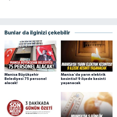
Bunlar da ilginizi çekebilir
Manisa Büyükşehir
Manisa'da yarın elektrik
Belediyesi 75 personel
kesintisi! 9 ilçede kesinti
alacak!
yaşanacak