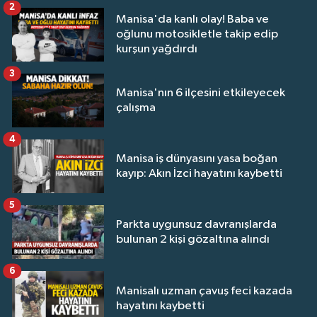
2
Manisa'da kanlı olay! Baba ve
oğlunu motosikletle takip edip
kurşun yağdırdı
3
Manisa'nın 6 ilçesini etkileyecek
çalışma
4
Manisa iş dünyasını yasa boğan
kayıp: Akın İzci hayatını kaybetti
5
Parkta uygunsuz davranışlarda
bulunan 2 kişi gözaltına alındı
6
Manisalı uzman çavuş feci kazada
hayatını kaybetti